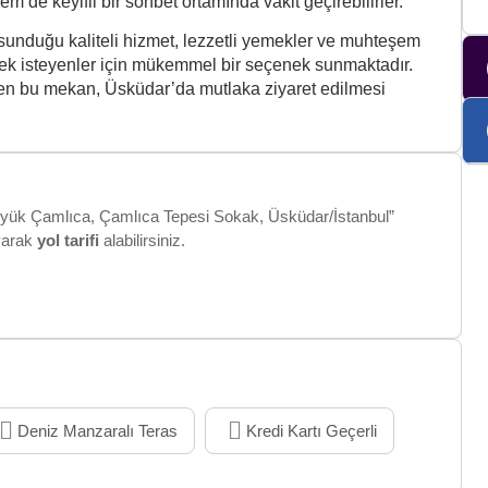
m de keyifli bir sohbet ortamında vakit geçirebilirler.
unduğu kaliteli hizmet, lezzetli yemekler ve muhteşem
rmek isteyenler için mükemmel bir seçenek sunmaktadır.
yen bu mekan, Üsküdar’da mutlaka ziyaret edilmesi
yük Çamlıca, Çamlıca Tepesi Sokak, Üsküdar/İstanbul”
ayarak
yol tarifi
alabilirsiniz.
Deniz Manzaralı Teras
Kredi Kartı Geçerli