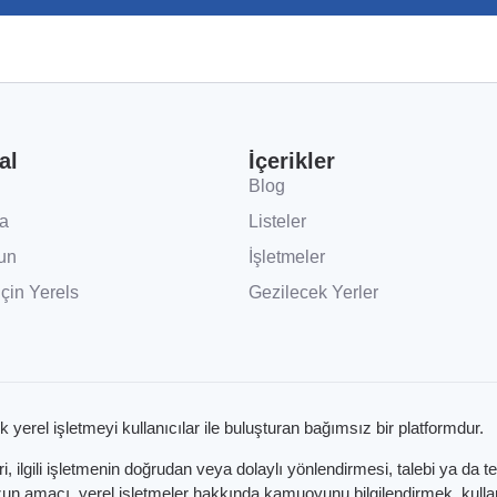
al
İçerikler
Blog
a
Listeler
un
İşletmeler
İçin Yerels
Gezilecek Yerler
k yerel işletmeyi kullanıcılar ile buluşturan bağımsız bir platformdur.
 ilgili işletmenin doğrudan veya dolaylı yönlendirmesi, talebi ya da t
 amacı, yerel işletmeler hakkında kamuoyunu bilgilendirmek, kullanıc