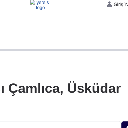
Giriş 
 Çamlıca, Üsküdar