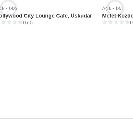
ık •
₺₺₺
Açık •
₺₺
ollywood City Lounge Cafe, Üsküdar
Metet Közd
0 (0)
0