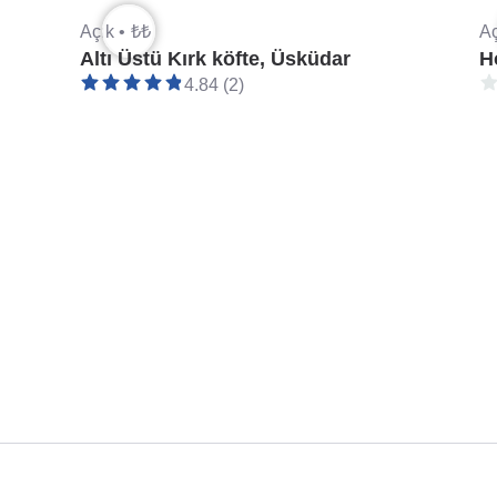
Açık •
₺₺
Aç
Altı Üstü Kırk köfte, Üsküdar
H
4.84 (2)