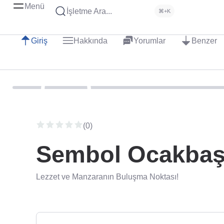
Menü
İşletme Ara...
⌘+K
Giriş
Hakkında
Yorumlar
Benzer
(0)
Sembol Ocakbaşı
Lezzet ve Manzaranın Buluşma Noktası!