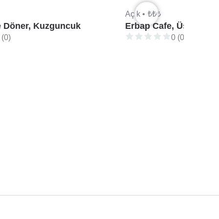
Açık •
₺₺₺
e Döner, Kuzguncuk
Erbap Cafe, Üsküdar
 (0)
0 (0)