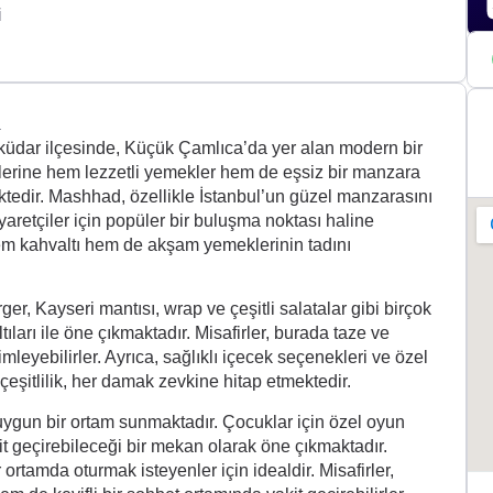
i
+3
a
üdar ilçesinde, Küçük Çamlıca’da yer alan modern bir
rlerine hem lezzetli yemekler hem de eşsiz bir manzara
ktedir. Mashhad, özellikle İstanbul’un güzel manzarasını
retçiler için popüler bir buluşma noktası haline
 hem kahvaltı hem de akşam yemeklerinin tadını
r, Kayseri mantısı, wrap ve çeşitli salatalar gibi birçok
arı ile öne çıkmaktadır. Misafirler, burada taze ve
mleyebilirler. Ayrıca, sağlıklı içecek seçenekleri ve özel
eşitlilik, her damak zevkine hitap etmektedir.
uygun bir ortam sunmaktadır. Çocuklar için özel oyun
it geçirebileceği bir mekan olarak öne çıkmaktadır.
 ortamda oturmak isteyenler için idealdir. Misafirler,