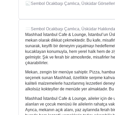
Sembol Ocakbaşı Çamlıca, Üsküdar Görseller
Sembol Ocakbaşı Çamlıca, Üsküdar Hakkınd
Mashhad İstanbul Cafe & Lounge, İstanbul’un Üsk
mekan olarak dikkat çekmektedir. Bu kafe, misafi
sunarak, keyifli bir deneyim yaşatmayı hedefleme
kucaklayan konumuyla, hem yerel halk hem de ziya
gelmiştir. Şık ve ferah bir atmosferde, misafirler
çıkarabilirler.
Mekan, zengin bir menüye sahiptir. Pizza, hamburge
seçenek sunan Mashhad, özellikle serpme kahvaltıl
kaliteli malzemelerle hazırlanmış lezzetleri deneyi
alkolsüz kokteyller de menüde yer almaktadır. Bu ç
Mashhad İstanbul Cafe & Lounge, aileler için de 
alanları ve çocuk menüsü ile ailelerin rahatça vak
Ayrıca, mekanın açık alanı, yaz aylarında ferah bir