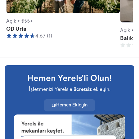
Açık •
₺₺₺+
OD Urla
Açık •
₺
4.67 (1)
Balıkçı
Hemen Yerels'li Olun!
İşletmenizi Yerels'e
ücretsiz
ekleyin.
Hemen Ekleyin