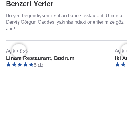
Benzeri Yerler
Bu yeri beğendiyseniz sultan bahçe restaurant, Umurca,
Derviş Görgün Caddesi yakınlarındaki önerilerimize göz
atın!
Açık •
₺₺₺+
Açık •
₺
Linam Restaurant, Bodrum
İki Ara
5 (1)