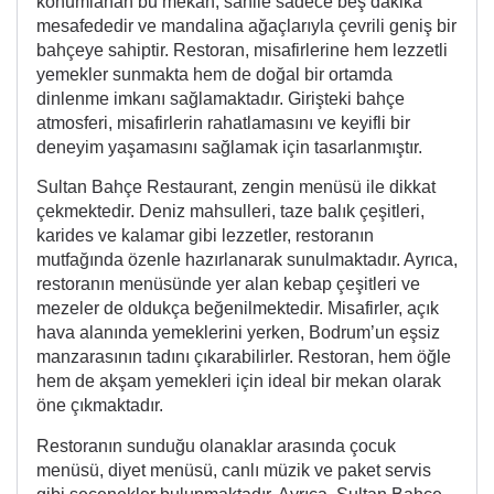
konumlanan bu mekan, sahile sadece beş dakika
mesafededir ve mandalina ağaçlarıyla çevrili geniş bir
bahçeye sahiptir. Restoran, misafirlerine hem lezzetli
yemekler sunmakta hem de doğal bir ortamda
dinlenme imkanı sağlamaktadır. Girişteki bahçe
atmosferi, misafirlerin rahatlamasını ve keyifli bir
deneyim yaşamasını sağlamak için tasarlanmıştır.
Sultan Bahçe Restaurant, zengin menüsü ile dikkat
çekmektedir. Deniz mahsulleri, taze balık çeşitleri,
karides ve kalamar gibi lezzetler, restoranın
mutfağında özenle hazırlanarak sunulmaktadır. Ayrıca,
restoranın menüsünde yer alan kebap çeşitleri ve
mezeler de oldukça beğenilmektedir. Misafirler, açık
hava alanında yemeklerini yerken, Bodrum’un eşsiz
manzarasının tadını çıkarabilirler. Restoran, hem öğle
hem de akşam yemekleri için ideal bir mekan olarak
öne çıkmaktadır.
Restoranın sunduğu olanaklar arasında çocuk
menüsü, diyet menüsü, canlı müzik ve paket servis