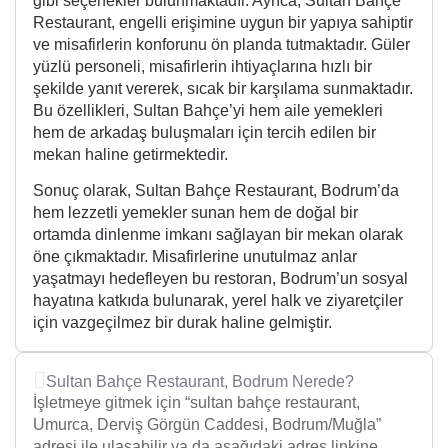
gibi seçenekler bulunmaktadır. Ayrıca, Sultan Bahçe
Restaurant, engelli erişimine uygun bir yapıya sahiptir
ve misafirlerin konforunu ön planda tutmaktadır. Güler
yüzlü personeli, misafirlerin ihtiyaçlarına hızlı bir
şekilde yanıt vererek, sıcak bir karşılama sunmaktadır.
Bu özellikleri, Sultan Bahçe’yi hem aile yemekleri
hem de arkadaş buluşmaları için tercih edilen bir
mekan haline getirmektedir.
Sonuç olarak, Sultan Bahçe Restaurant, Bodrum’da
hem lezzetli yemekler sunan hem de doğal bir
ortamda dinlenme imkanı sağlayan bir mekan olarak
öne çıkmaktadır. Misafirlerine unutulmaz anlar
yaşatmayı hedefleyen bu restoran, Bodrum’un sosyal
hayatına katkıda bulunarak, yerel halk ve ziyaretçiler
için vazgeçilmez bir durak haline gelmiştir.
Sultan Bahçe Restaurant, Bodrum Nerede?
İşletmeye gitmek için “sultan bahçe restaurant,
Umurca, Derviş Görgün Caddesi, Bodrum/Muğla”
adresi ile ulaşabilir ya da aşağıdaki adres linkine