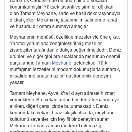
Barbaros Caddesi’nde bulunan bir ara sokakta
konumlanmıştır. Yüksek tavanlı ve şirin bir dükkan
olan Tamam Meyhane, sade ve basit dekorasyonuyla
dikkat çeker. Mekanın iç tasarımı, misafirlerine rahat
ve huzurlu bir ortam sunmayı amaçlar.
Meyhanenin menüsü, özellikle mezeleriyle öne çıkar.
Yaratıcı yorumlarla zenginleştirilmiş mezeler,
ziyaretçiler tarafından oldukça beğenilmektedir. Deniz
ürünleri ve ciğer gibi ara sıcaklar da menünün önemli
parçalarıdır. Tamam
Meyhane
, geleneksel Türk
mutfağının lezzetlerini modern dokunuşlarla sunarak,
misafirlerine unutulmaz bir gastronomik deneyim
yaşatır.
Tamam Meyhane, Ayvalık’ta iki ayrı adreste hizmet
vermektedir. Bu mekanlardan biri deniz kenarında yer
alırken, diğeri çarşı içinde bulunmaktadır. Deniz
kenarındaki mekan, biraz sıkışık olsa da, meyhane
kültürünü sevenler için keyifli bir deneyim sunar.
Mekanda zaman zaman modern Türk müziği