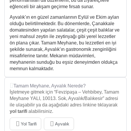
performansları da düzenlenir, bu da ziyaretçilere
eğlenceli bir akşam geçirme fırsatı sunar.
Ayvalık’ın en güzel zamanlarının Eylül ve Ekim ayları
olduğu belirtilmektedir. Bu dönemlerde, Çanakkale
domatesinden yapılan salatalar, çeşit çeşit balıklar ve
yeni mahsul zeytin ile zeytinyağı gibi yerel lezzetler
ön plana çıkar. Tamam Meyhane, bu lezzetleri en iyi
şekilde sunarak, Ayvalık’ın gastronomik zenginliğini
misafirlerine tanıtır. Mekanın müdavimleri,
meyhanenin sunduğu bu eşsiz deneyimden oldukça
memnun kalmaktadır.
Tamam Meyhane, Ayvalık Nerede?
İşletmeye gitmek için “Fevzipaşa – Vehbibey, Tamam
Meyhane YALI, 10013. Sok, Ayvalık/Balıkesir” adresi
ile ulaşabilir ya da aşağıdaki adres linkine tıklayarak
yol tarifi
alabilirsiniz.
Yol Tarifi
Ayvalık