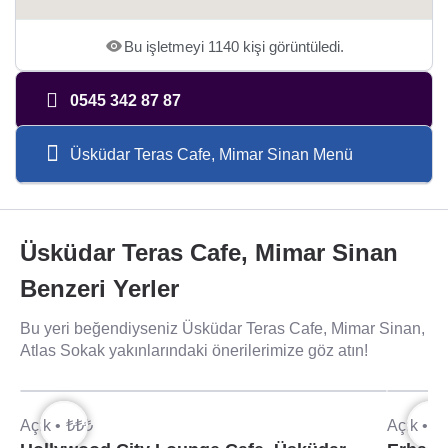
Bu işletmeyi 1140 kişi görüntüledi.
0545 342 87 87
Üsküdar Teras Cafe, Mimar Sinan Menü
Üsküdar Teras Cafe, Mimar Sinan
Benzeri Yerler
Bu yeri beğendiyseniz Üsküdar Teras Cafe, Mimar Sinan,
Atlas Sokak yakınlarındaki önerilerimize göz atın!
Açık •
₺₺₺
Açık •
₺