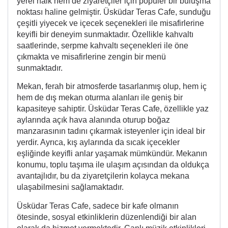
yerel halk hem de ziyaretçiler için popüler bir buluşma
noktası haline gelmiştir. Üsküdar Teras Cafe, sunduğu
çeşitli yiyecek ve içecek seçenekleri ile misafirlerine
keyifli bir deneyim sunmaktadır. Özellikle kahvaltı
saatlerinde, serpme kahvaltı seçenekleri ile öne
çıkmakta ve misafirlerine zengin bir menü
sunmaktadır.
Mekan, ferah bir atmosferde tasarlanmış olup, hem iç
hem de dış mekan oturma alanları ile geniş bir
kapasiteye sahiptir. Üsküdar Teras Cafe, özellikle yaz
aylarında açık hava alanında oturup boğaz
manzarasının tadını çıkarmak isteyenler için ideal bir
yerdir. Ayrıca, kış aylarında da sıcak içecekler
eşliğinde keyifli anlar yaşamak mümkündür. Mekanın
konumu, toplu taşıma ile ulaşım açısından da oldukça
avantajlıdır, bu da ziyaretçilerin kolayca mekana
ulaşabilmesini sağlamaktadır.
Üsküdar Teras Cafe, sadece bir kafe olmanın
ötesinde, sosyal etkinliklerin düzenlendiği bir alan