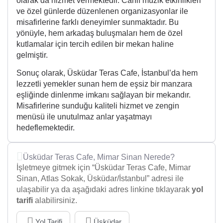
olarak da hizmet vermektedir. Canlı müzik etkinlikleri
ve özel günlerde düzenlenen organizasyonlar ile
misafirlerine farklı deneyimler sunmaktadır. Bu
yönüyle, hem arkadaş buluşmaları hem de özel
kutlamalar için tercih edilen bir mekan haline
gelmiştir.
Sonuç olarak, Üsküdar Teras Cafe, İstanbul’da hem
lezzetli yemekler sunan hem de eşsiz bir manzara
eşliğinde dinlenme imkanı sağlayan bir mekandır.
Misafirlerine sunduğu kaliteli hizmet ve zengin
menüsü ile unutulmaz anlar yaşatmayı
hedeflemektedir.
Üsküdar Teras Cafe, Mimar Sinan Nerede?
İşletmeye gitmek için “Üsküdar Teras Cafe, Mimar
Sinan, Atlas Sokak, Üsküdar/İstanbul” adresi ile
ulaşabilir ya da aşağıdaki adres linkine tıklayarak
yol
tarifi
alabilirsiniz.
Yol Tarifi
Üsküdar