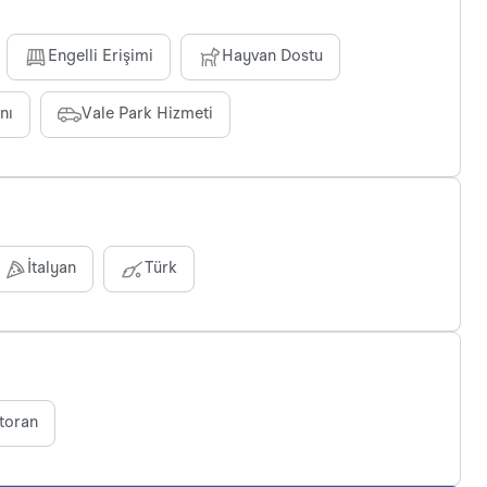
Engelli Erişimi
Hayvan Dostu
nı
Vale Park Hizmeti
İtalyan
Türk
toran