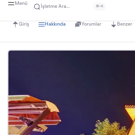
Menü
İşletme Ara...
⌘+K
Giriş
Hakkında
Yorumlar
Benzer