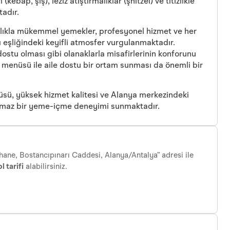
ebap, şiş), leziz atıştırmalıklar (şnitzel) ve titizlikle
tadır.
klıkla mükemmel yemekler, profesyonel hizmet ve her
eşliğindeki keyifli atmosfer vurgulanmaktadır.
ostu olması gibi olanaklarla misafirlerinin konforunu
l menüsü ile aile dostu bir ortam sunması da önemli bir
üsü, yüksek hizmet kalitesi ve Alanya merkezindeki
tulmaz bir yeme-içme deneyimi sunmaktadır.
hane, Bostancıpınarı Caddesi, Alanya/Antalya” adresi ile
l tarifi
alabilirsiniz.