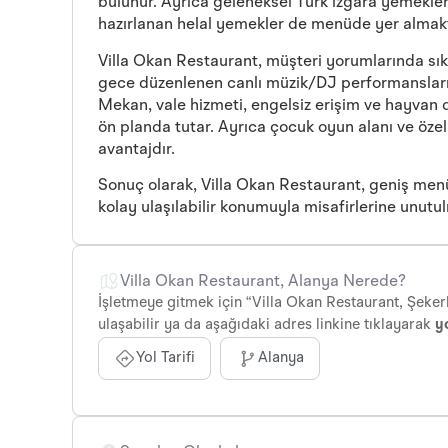
bulunur. Ayrıca geleneksel Türk ızgara yemekleri (k
hazırlanan helal yemekler de menüde yer almak
Villa Okan Restaurant, müşteri yorumlarında sı
gece düzenlenen canlı müzik/DJ performansları 
Mekan, vale hizmeti, engelsiz erişim ve hayvan d
ön planda tutar. Ayrıca çocuk oyun alanı ve öze
avantajdır.
Sonuç olarak, Villa Okan Restaurant, geniş men
kolay ulaşılabilir konumuyla misafirlerine unu
Villa Okan Restaurant, Alanya Nerede?
İşletmeye gitmek için “Villa Okan Restaurant, Şeker
ulaşabilir ya da aşağıdaki adres linkine tıklayarak
yo
Yol Tarifi
Alanya