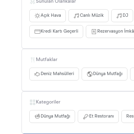
Sunulan Olankalar
Açık Hava
Canlı Müzik
DJ
Kredi Kartı Geçerli
Rezervasyon İmkâ
Mutfaklar
Deniz Mahsülleri
Dünya Mutfağı
Kategoriler
Dünya Mutfağı
Et Restoranı
Res