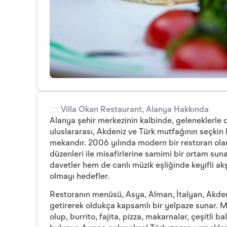
Villa Okan Restaurant, Alanya Hakkında
Alanya şehir merkezinin kalbinde, geleneklerle d
uluslararası, Akdeniz ve Türk mutfağının seçkin l
mekandır. 2006 yılında modern bir restoran olar
düzenleri ile misafirlerine samimi bir ortam su
davetler hem de canlı müzik eşliğinde keyifli a
olmayı hedefler.
Restoranın menüsü, Asya, Alman, İtalyan, Akden
getirerek oldukça kapsamlı bir yelpaze sunar. Me
olup, burrito, fajita, pizza, makarnalar, çeşitli 