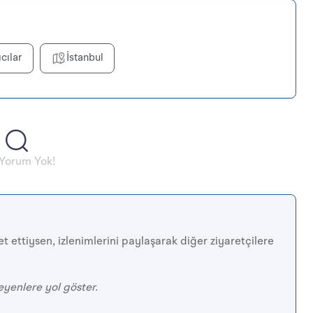
ıcılar
İstanbul
 Yorum Yok!
t ettiysen, izlenimlerini paylaşarak diğer ziyaretçilere
eyenlere yol göster.