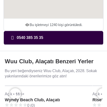
Bu işletmeyi 1240 kişi görüntüledi.
0540 385 35 35
Wuu Club, Alaçatı Benzeri Yerler
Bu yeri beğendiyseniz Wuu Club, Alaçatı, 2028. Sokak
yakınlarındaki önerilerimize göz atın!
Açık •
₺₺₺+
Açık •
₺
Wyndy Beach Club, Alaçatı
Rise'n
0 (0)