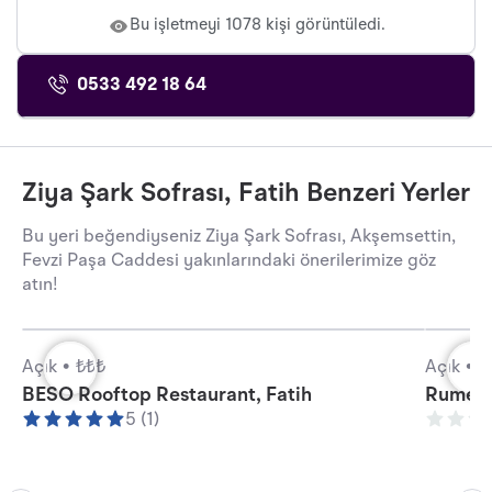
Bu işletmeyi 1078 kişi görüntüledi.
0533 492 18 64
Ziya Şark Sofrası, Fatih Benzeri Yerler
Bu yeri beğendiyseniz Ziya Şark Sofrası, Akşemsettin,
Fevzi Paşa Caddesi yakınlarındaki önerilerimize göz
atın!
Açık •
₺₺₺
Açık •
₺
BESO Rooftop Restaurant, Fatih
Rumeli 
5 (1)