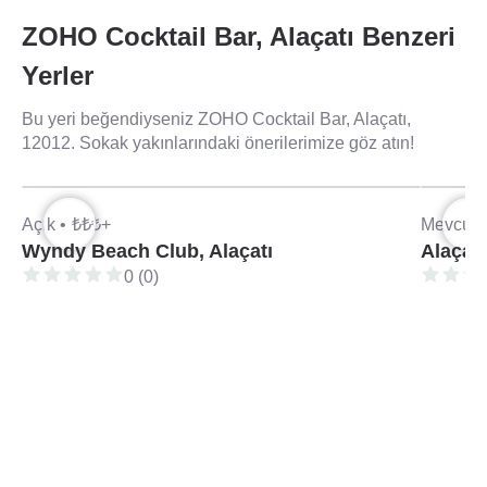
ZOHO Cocktail Bar, Alaçatı Benzeri
Yerler
Bu yeri beğendiyseniz ZOHO Cocktail Bar, Alaçatı,
12012. Sokak yakınlarındaki önerilerimize göz atın!
Açık •
₺₺₺+
Mevcut d
Wyndy Beach Club, Alaçatı
Alaçatı
0 (0)