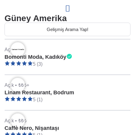
Güney Amerika
Gelişmiş Arama Yap!
Açık •
₺₺
Bomonti Moda, Kadıköy
5 (3)
Açık •
₺₺₺+
Linam Restaurant, Bodrum
5 (1)
Açık •
₺₺₺
Caffè Nero, Nişantaşı