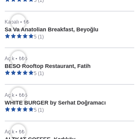
5 (1)
Kapalı •
₺₺
Sa Va Anatolian Breakfast, Beyoğlu
5 (1)
Açık •
₺₺₺
BESO Rooftop Restaurant, Fatih
5 (1)
Açık •
₺₺₺
WHITE BURGER by Serhat Doğramacı
5 (1)
Açık •
₺₺