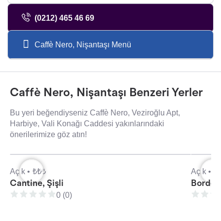
(0212) 465 46 69
Caffè Nero, Nişantaşı Menü
Caffè Nero, Nişantaşı Benzeri Yerler
Bu yeri beğendiyseniz Caffè Nero, Veziroğlu Apt,
Harbiye, Vali Konağı Caddesi yakınlarındaki
önerilerimize göz atın!
Açık •
₺₺₺
Açık •
₺
Cantine, Şişli
Borderl
0 (0)