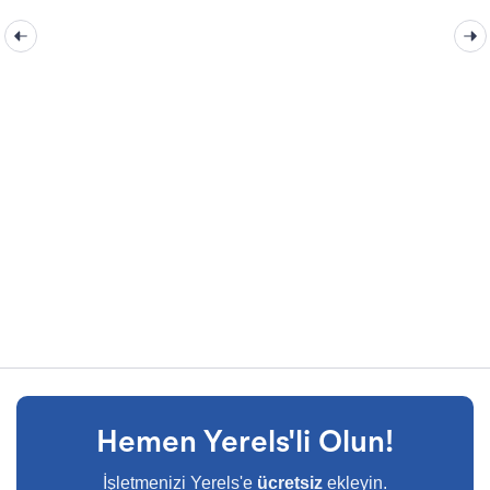
Hemen Yerels'li Olun!
İşletmenizi Yerels'e
ücretsiz
ekleyin.