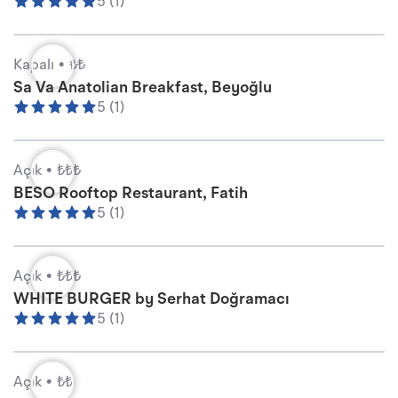
5 (1)
Kapalı •
₺₺
Sa Va Anatolian Breakfast, Beyoğlu
5 (1)
Açık •
₺₺₺
BESO Rooftop Restaurant, Fatih
5 (1)
Açık •
₺₺₺
WHITE BURGER by Serhat Doğramacı
5 (1)
Açık •
₺₺