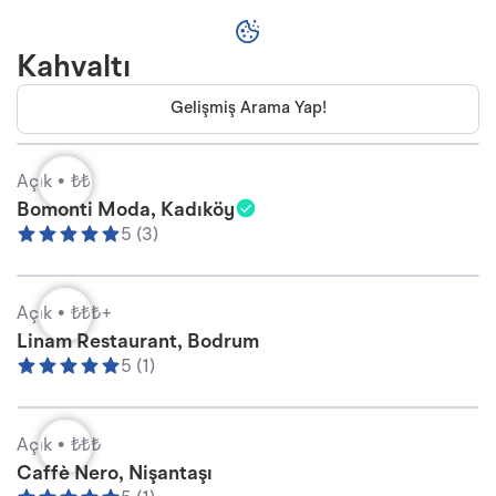
Kahvaltı
Gelişmiş Arama Yap!
Açık •
₺₺
Bomonti Moda, Kadıköy
5 (3)
Açık •
₺₺₺+
Linam Restaurant, Bodrum
5 (1)
Açık •
₺₺₺
Caffè Nero, Nişantaşı