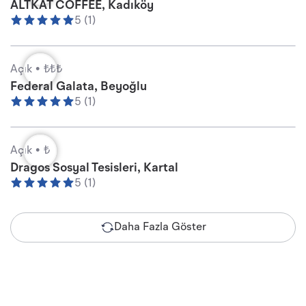
ALTKAT COFFEE, Kadıköy
5 (1)
Açık •
₺₺₺
Federal Galata, Beyoğlu
5 (1)
Açık •
₺
Dragos Sosyal Tesisleri, Kartal
5 (1)
Daha Fazla Göster