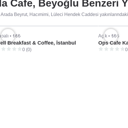
a Cafe, Beyoğlu Benzeri Y
Arada Beyrut, Hacımimi, Lüleci Hendek Caddesi yakınlarındaki 
palı •
₺₺₺
Açık •
₺₺₺
ell Breakfast & Coffee, İstanbul
Ops Cafe Kar
0 (0)
0