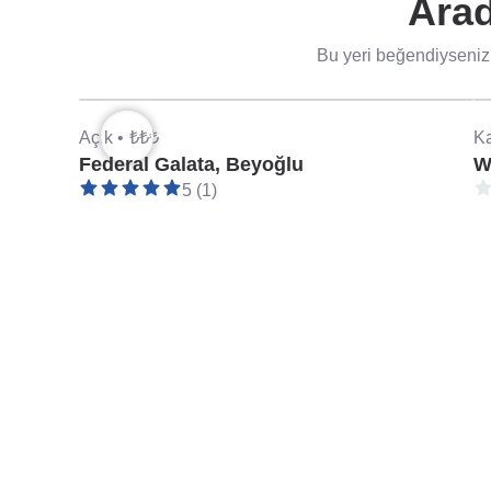
Arad
Bu yeri beğendiyseniz 
Açık •
₺₺₺
Ka
Federal Galata, Beyoğlu
W
5 (1)