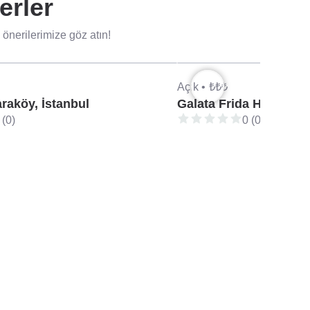
erler
önerilerimize göz atın!
Açık •
₺₺₺
aköy, İstanbul
Galata Frida House Caf
 (0)
0 (0)