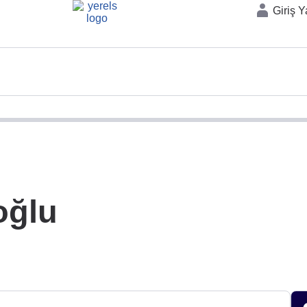
Giriş 
oğlu