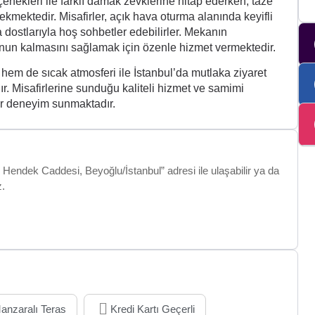
nekleri ile farklı damak zevklerine hitap ederken, taze
kmektedir. Misafirler, açık hava oturma alanında keyifli
 dostlarıyla hoş sohbetler edebilirler. Mekanın
nun kalmasını sağlamak için özenle hizmet vermektedir.
hem de sıcak atmosferi ile İstanbul’da mutlaka ziyaret
. Misafirlerine sunduğu kaliteli hizmet ve samimi
bir deneyim sunmaktadır.
 Hendek Caddesi, Beyoğlu/İstanbul” adresi ile ulaşabilir ya da
z.
anzaralı Teras
Kredi Kartı Geçerli