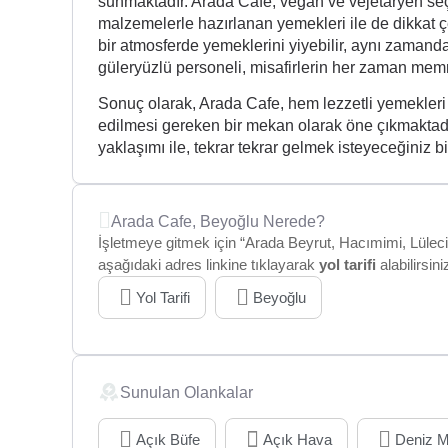
sunmaktadır. Arada Cafe, vegan ve vejetaryen seçe
malzemelerle hazırlanan yemekleri ile de dikkat çe
bir atmosferde yemeklerini yiyebilir, aynı zamanda
güleryüzlü personeli, misafirlerin her zaman mem
Sonuç olarak, Arada Cafe, hem lezzetli yemekleri 
edilmesi gereken bir mekan olarak öne çıkmaktadır
yaklaşımı ile, tekrar tekrar gelmek isteyeceğiniz 
Arada Cafe, Beyoğlu Nerede?
İşletmeye gitmek için “Arada Beyrut, Hacımimi, Lüleci
aşağıdaki adres linkine tıklayarak
yol tarifi
alabilirsini
Yol Tarifi
Beyoğlu
Sunulan Olankalar
Açık Büfe
Açık Hava
Deniz M