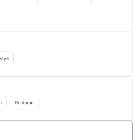
Asya
ı
Restoran