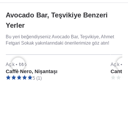
Avocado Bar, Teşvikiye Benzeri
Yerler
Bu yeri beğendiyseniz Avocado Bar, Teşvikiye, Ahmet
Fetgari Sokak yakınlarındaki önerilerimize göz atın!
Açık •
₺₺₺
Açık •
₺
Caffè Nero, Nişantaşı
Cantine
5 (1)