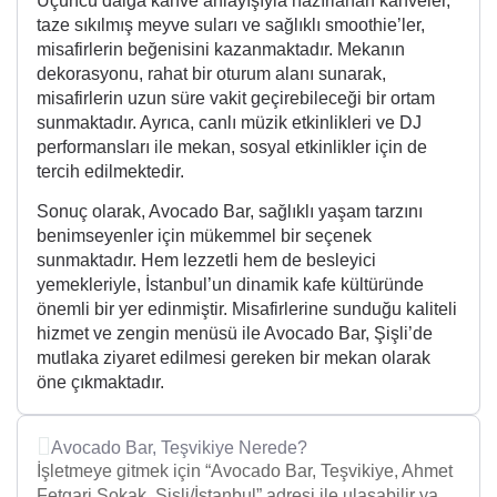
Üçüncü dalga kahve anlayışıyla hazırlanan kahveler,
taze sıkılmış meyve suları ve sağlıklı smoothie’ler,
misafirlerin beğenisini kazanmaktadır. Mekanın
dekorasyonu, rahat bir oturum alanı sunarak,
misafirlerin uzun süre vakit geçirebileceği bir ortam
sunmaktadır. Ayrıca, canlı müzik etkinlikleri ve DJ
performansları ile mekan, sosyal etkinlikler için de
tercih edilmektedir.
Sonuç olarak, Avocado Bar, sağlıklı yaşam tarzını
benimseyenler için mükemmel bir seçenek
sunmaktadır. Hem lezzetli hem de besleyici
yemekleriyle, İstanbul’un dinamik kafe kültüründe
önemli bir yer edinmiştir. Misafirlerine sunduğu kaliteli
hizmet ve zengin menüsü ile Avocado Bar, Şişli’de
mutlaka ziyaret edilmesi gereken bir mekan olarak
öne çıkmaktadır.
Avocado Bar, Teşvikiye Nerede?
İşletmeye gitmek için “Avocado Bar, Teşvikiye, Ahmet
Fetgari Sokak, Şişli/İstanbul” adresi ile ulaşabilir ya