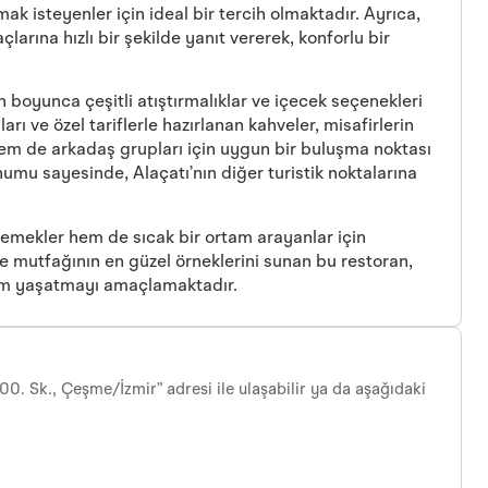
mak isteyenler için ideal bir tercih olmaktadır. Ayrıca,
çlarına hızlı bir şekilde yanıt vererek, konforlu bir
n boyunca çeşitli atıştırmalıklar ve içecek seçenekleri
rı ve özel tariflerle hazırlanan kahveler, misafirlerin
em de arkadaş grupları için uygun bir buluşma noktası
numu sayesinde, Alaçatı’nın diğer turistik noktalarına
yemekler hem de sıcak bir ortam arayanlar için
 mutfağının en güzel örneklerini sunan bu restoran,
yim yaşatmayı amaçlamaktadır.
00. Sk., Çeşme/İzmir” adresi ile ulaşabilir ya da aşağıdaki