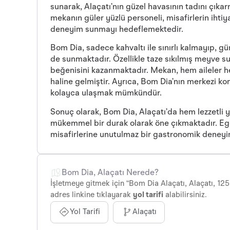
sunarak, Alaçatı’nın güzel havasının tadını çıkar
mekanın güler yüzlü personeli, misafirlerin ihtiya
deneyim sunmayı hedeflemektedir.
Bom Dia, sadece kahvaltı ile sınırlı kalmayıp, gü
de sunmaktadır. Özellikle taze sıkılmış meyve sula
beğenisini kazanmaktadır. Mekan, hem aileler h
haline gelmiştir. Ayrıca, Bom Dia’nın merkezi ko
kolayca ulaşmak mümkündür.
Sonuç olarak, Bom Dia, Alaçatı’da hem lezzetli 
mükemmel bir durak olarak öne çıkmaktadır. Ege
misafirlerine unutulmaz bir gastronomik dene
Bom Dia, Alaçatı Nerede?
İşletmeye gitmek için “Bom Dia Alaçatı, Alaçatı, 125
adres linkine tıklayarak
yol tarifi
alabilirsiniz.
Yol Tarifi
Alaçatı