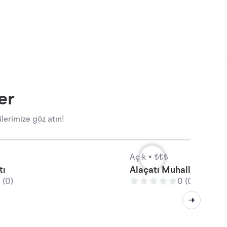
er
lerimize göz atın!
Açık •
₺₺₺
tı
Alaçatı Muhallebicisi, 
 (0)
0 (0)