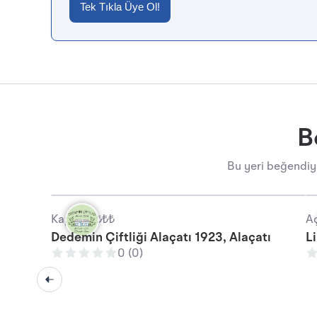
Tek Tıkla Üye Ol!
B
Bu yeri beğendiys
Kapalı •
₺₺₺
Aç
Dedemin Çiftliği Alaçatı 1923, Alaçatı
L
0 (0)