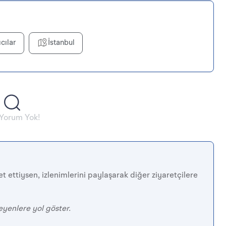
ıcılar
İstanbul
 Yorum Yok!
t ettiysen, izlenimlerini paylaşarak diğer ziyaretçilere
eyenlere yol göster.