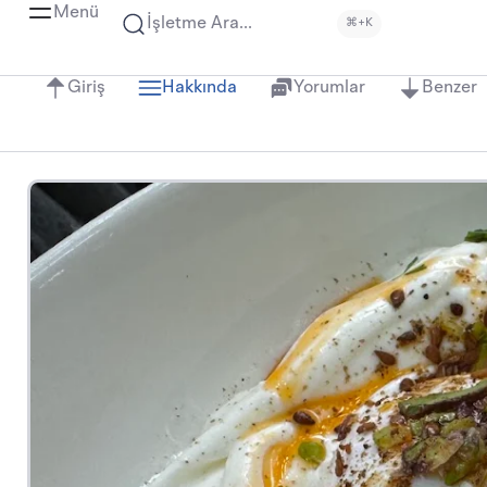
Menü
İşletme Ara...
⌘+K
Giriş
Hakkında
Yorumlar
Benzer