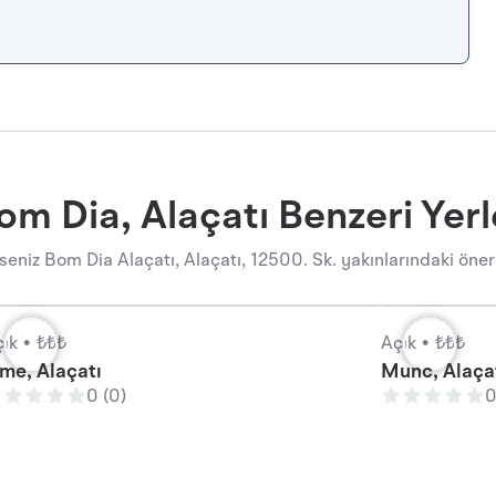
om Dia, Alaçatı Benzeri Yerl
eniz Bom Dia Alaçatı, Alaçatı, 12500. Sk. yakınlarındaki öneri
ık •
₺₺₺
Açık •
₺₺₺
ime, Alaçatı
Munc, Alaça
0 (0)
0