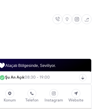
Alaçatı Bölgesinde, Seviliyor.
Şu An Açık
08:30 - 19:00
Konum
Telefon
Instagram
Website