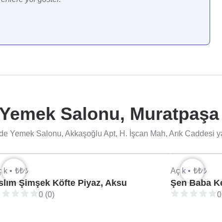
Yemek Salonu, Muratpaşa 
e Yemek Salonu, Akkaşoğlu Apt, H. İşcan Mah, Arık Caddesi yakı
ık •
₺₺₺
Açık •
₺₺₺
slım Şimşek Köfte Piyaz, Aksu
Şen Baba K
0 (0)
0