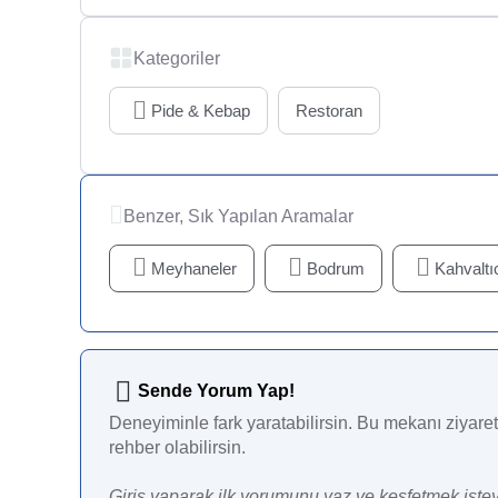
Kategoriler
Pide & Kebap
Restoran
Benzer, Sık Yapılan Aramalar
Meyhaneler
Bodrum
Kahvaltıc
Sende Yorum Yap!
Deneyiminle fark yaratabilirsin. Bu mekanı ziyaret 
rehber olabilirsin.
Giriş yaparak ilk yorumunu yaz ve keşfetmek istey