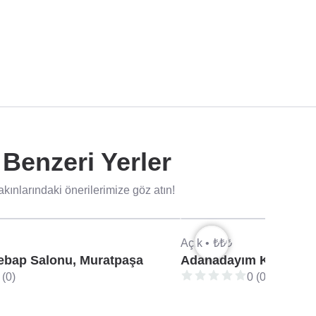
Benzeri Yerler
nlarındaki önerilerimize göz atın!
Açık •
₺₺₺
ebap Salonu, Muratpaşa
Adanadayım Kebap Ça
 (0)
0 (0)