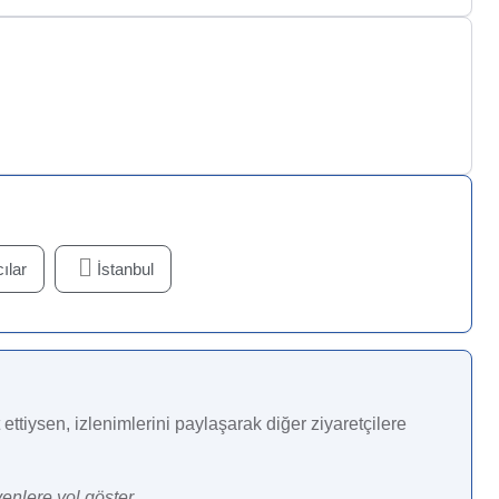
ılar
İstanbul
ettiysen, izlenimlerini paylaşarak diğer ziyaretçilere
enlere yol göster.