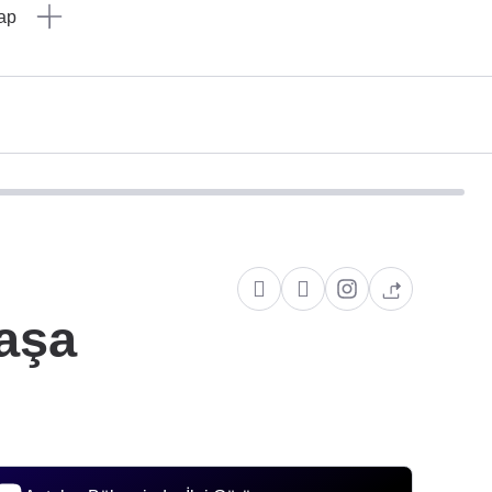
Yap
aşa