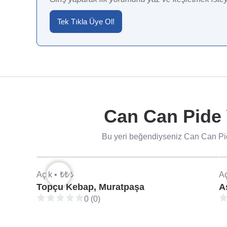
Tek Tıkla Üye Ol!
Can Can Pide 
Bu yeri beğendiyseniz Can Can Pid
Açık •
₺₺₺
Aç
Topçu Kebap, Muratpaşa
A
0 (0)