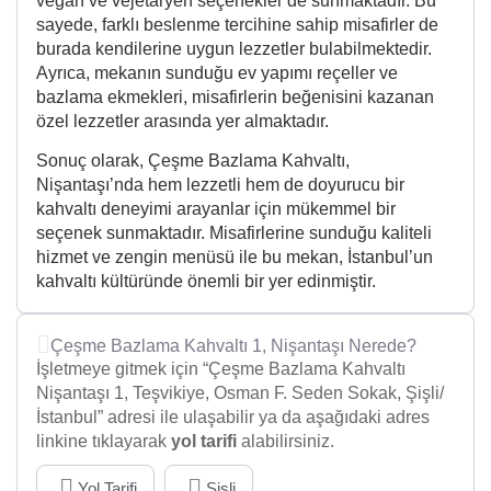
vegan ve vejetaryen seçenekler de sunmaktadır. Bu
sayede, farklı beslenme tercihine sahip misafirler de
burada kendilerine uygun lezzetler bulabilmektedir.
Ayrıca, mekanın sunduğu ev yapımı reçeller ve
bazlama ekmekleri, misafirlerin beğenisini kazanan
özel lezzetler arasında yer almaktadır.
Sonuç olarak, Çeşme Bazlama Kahvaltı,
Nişantaşı’nda hem lezzetli hem de doyurucu bir
kahvaltı deneyimi arayanlar için mükemmel bir
seçenek sunmaktadır. Misafirlerine sunduğu kaliteli
hizmet ve zengin menüsü ile bu mekan, İstanbul’un
kahvaltı kültüründe önemli bir yer edinmiştir.
Çeşme Bazlama Kahvaltı 1, Nişantaşı Nerede?
İşletmeye gitmek için “Çeşme Bazlama Kahvaltı
Nişantaşı 1, Teşvikiye, Osman F. Seden Sokak, Şişli/
İstanbul” adresi ile ulaşabilir ya da aşağıdaki adres
linkine tıklayarak
yol tarifi
alabilirsiniz.
Yol Tarifi
Şişli