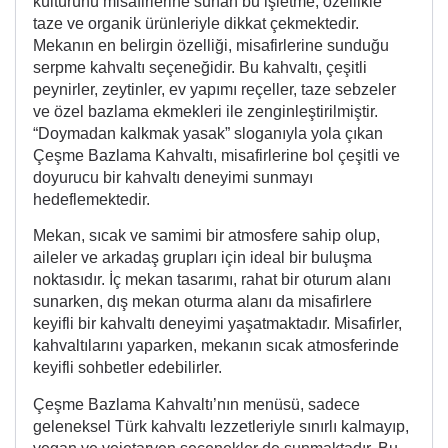
kültürünü misafirlerine sunan bu işletme, özellikle
taze ve organik ürünleriyle dikkat çekmektedir.
Mekanın en belirgin özelliği, misafirlerine sunduğu
serpme kahvaltı seçeneğidir. Bu kahvaltı, çeşitli
peynirler, zeytinler, ev yapımı reçeller, taze sebzeler
ve özel bazlama ekmekleri ile zenginleştirilmiştir.
“Doymadan kalkmak yasak” sloganıyla yola çıkan
Çeşme Bazlama Kahvaltı, misafirlerine bol çeşitli ve
doyurucu bir kahvaltı deneyimi sunmayı
hedeflemektedir.
Mekan, sıcak ve samimi bir atmosfere sahip olup,
aileler ve arkadaş grupları için ideal bir buluşma
noktasıdır. İç mekan tasarımı, rahat bir oturum alanı
sunarken, dış mekan oturma alanı da misafirlere
keyifli bir kahvaltı deneyimi yaşatmaktadır. Misafirler,
kahvaltılarını yaparken, mekanın sıcak atmosferinde
keyifli sohbetler edebilirler.
Çeşme Bazlama Kahvaltı’nın menüsü, sadece
geleneksel Türk kahvaltı lezzetleriyle sınırlı kalmayıp,