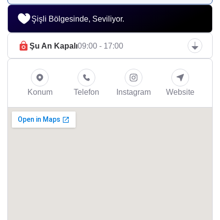
Şişli Bölgesinde, Seviliyor.
Şu An Kapalı
09:00 - 17:00
Konum
Telefon
Instagram
Website