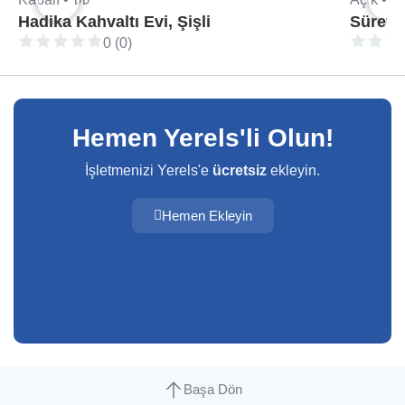
Hadika Kahvaltı Evi, Şişli
Süreya 
0 (0)
Hemen Yerels'li Olun!
İşletmenizi Yerels'e
ücretsiz
ekleyin.
Hemen Ekleyin
Başa Dön