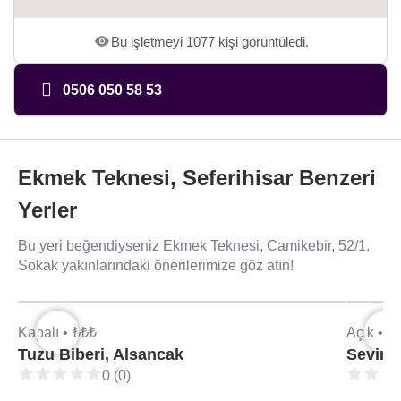
Bu işletmeyi 1077 kişi görüntüledi.
0506 050 58 53
Ekmek Teknesi, Seferihisar Benzeri
Yerler
Bu yeri beğendiyseniz Ekmek Teknesi, Camikebir, 52/1.
Sokak yakınlarındaki önerilerimize göz atın!
Kapalı •
₺₺₺
Açık •
₺
Tuzu Biberi, Alsancak
Sevinç
0 (0)