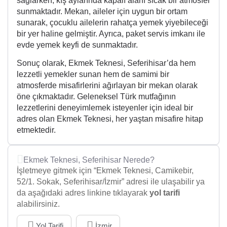
sağlarken, kış aylarında kapalı alanı sıcak bir atmosfer
sunmaktadır. Mekan, aileler için uygun bir ortam
sunarak, çocuklu ailelerin rahatça yemek yiyebileceği
bir yer haline gelmiştir. Ayrıca, paket servis imkanı ile
evde yemek keyfi de sunmaktadır.
Sonuç olarak, Ekmek Teknesi, Seferihisar’da hem
lezzetli yemekler sunan hem de samimi bir
atmosferde misafirlerini ağırlayan bir mekan olarak
öne çıkmaktadır. Geleneksel Türk mutfağının
lezzetlerini deneyimlemek isteyenler için ideal bir
adres olan Ekmek Teknesi, her yaştan misafire hitap
etmektedir.
Ekmek Teknesi, Seferihisar Nerede?
İşletmeye gitmek için “Ekmek Teknesi, Camikebir,
52/1. Sokak, Seferihisar/İzmir” adresi ile ulaşabilir ya
da aşağıdaki adres linkine tıklayarak
yol tarifi
alabilirsiniz.
Yol Tarifi
İzmir