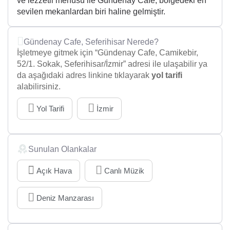
ve lezzetli menüsü ile Gündenay Cafe, bölgedeki en
sevilen mekanlardan biri haline gelmiştir.
Gündenay Cafe, Seferihisar Nerede?
İşletmeye gitmek için “Gündenay Cafe, Camikebir,
52/1. Sokak, Seferihisar/İzmir” adresi ile ulaşabilir ya
da aşağıdaki adres linkine tıklayarak
yol tarifi
alabilirsiniz.
Yol Tarifi
İzmir
Sunulan Olankalar
Açık Hava
Canlı Müzik
Deniz Manzarası