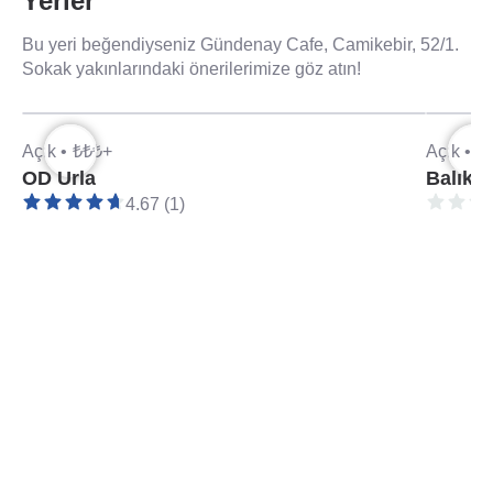
Yerler
Bu yeri beğendiyseniz Gündenay Cafe, Camikebir, 52/1.
Sokak yakınlarındaki önerilerimize göz atın!
Açık •
₺₺₺+
Açık •
₺
OD Urla
Balıkç
4.67 (1)