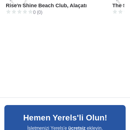
Rise'n Shine Beach Club, Alaçatı
The Sma
0 (0)
Hemen Yerels'li Olun!
İşletmenizi Yerels'e
ücretsiz
ekleyin.