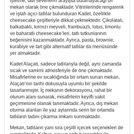
işletme, tatlı severlerin arayıpta bulamayacağı bir
mekan olarak öne çıkmaktadır. Vitrinlerinde rengarenk
ve iştah açıcı tatlılar bulunduran Kadet, özellikle
cheesecake çeşitleriyle dikkat çekmektedir. Çikolatalı,
balkabaklı, kırmızı meyveli, frambuazlı, lotus, limonlu
ve baharatlı cheesecake’leri, tatlı tutkunlarının
beğenisini kazanmaktadır. Ayrıca, pasta, brownie,
kurabiye ve tart gibi alternatif tatlılar da menüsünde
yer almaktadır.
Kadet Alaçatı, sadece tatlılarıyla değil, aynı zamanda
sıcak ve samimi atmosferiyle de öne çıkmaktadır.
Misafirlerine ev sıcaklığında bir ortam sunan mekan,
Alaçatı’nın tarihi dokusuyla uyumlu bir şekilde
tasarlanmıştır. İç mekanın dekorasyonu, rahat bir
oturum alanı sunarak, misafirlerin keyifli vakit
geçirmesine olanak tanımaktadır. Ayrıca, dış mekan
oturma alanları ile yaz aylarında serin bir ortamda
tatlıların tadını çıkarma imkanı sunmaktadır.
Mekan, tatlıların yanı sıra çeşitli içecek seçenekleri de