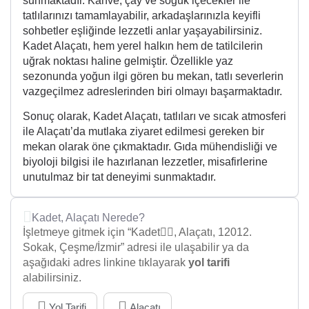
sunmaktadır. Kahve, çay ve soğuk içecekler ile
tatlılarınızı tamamlayabilir, arkadaşlarınızla keyifli
sohbetler eşliğinde lezzetli anlar yaşayabilirsiniz.
Kadet Alaçatı, hem yerel halkın hem de tatilcilerin
uğrak noktası haline gelmiştir. Özellikle yaz
sezonunda yoğun ilgi gören bu mekan, tatlı severlerin
vazgeçilmez adreslerinden biri olmayı başarmaktadır.
Sonuç olarak, Kadet Alaçatı, tatlıları ve sıcak atmosferi
ile Alaçatı’da mutlaka ziyaret edilmesi gereken bir
mekan olarak öne çıkmaktadır. Gıda mühendisliği ve
biyoloji bilgisi ile hazırlanan lezzetler, misafirlerine
unutulmaz bir tat deneyimi sunmaktadır.
Kadet, Alaçatı Nerede?
İşletmeye gitmek için “Kadet👯‍♀️, Alaçatı, 12012.
Sokak, Çeşme/İzmir” adresi ile ulaşabilir ya da
aşağıdaki adres linkine tıklayarak
yol tarifi
alabilirsiniz.
Yol Tarifi
Alaçatı