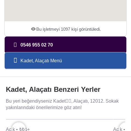
Bu işletmeyi 1097 kişi görüntüledi.
0546 955 02 70
Kadet, Alaçatı Menü
Kadet, Alaçatı Benzeri Yerler
Bu yeri beğendiyseniz Kadet👯‍♀️, Alaçatı, 12012. Sokak
yakınlarındaki önerilerimize göz atın!
Açık •
₺₺₺+
Açık •
₺