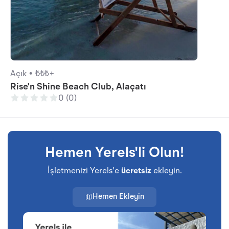
Açık •
₺₺₺+
Rise'n Shine Beach Club, Alaçatı
0 (0)
Hemen Yerels'li Olun!
İşletmenizi Yerels'e
ücretsiz
ekleyin.
Hemen Ekleyin