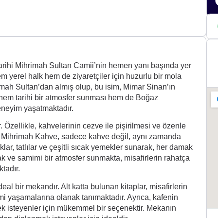
+2
arihi Mihrimah Sultan Camii’nin hemen yanı başında yer
m yerel halk hem de ziyaretçiler için huzurlu bir mola
mah Sultan’dan almış olup, bu isim, Mimar Sinan’ın
hem tarihi bir atmosfer sunması hem de Boğaz
deneyim yaşatmaktadır.
. Özellikle, kahvelerinin cezve ile pişirilmesi ve özenle
r. Mihrimah Kahve, sadece kahve değil, aynı zamanda
klar, tatlılar ve çeşitli sıcak yemekler sunarak, her damak
ak ve samimi bir atmosfer sunmakta, misafirlerin rahatça
ktadır.
al bir mekandır. Alt katta bulunan kitaplar, misafirlerin
mi yaşamalarına olanak tanımaktadır. Ayrıca, kafenin
ek isteyenler için mükemmel bir seçenektir. Mekanın