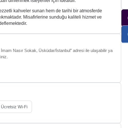
dan dinlenmek isteyenler için idealdir.
zzetli kahveler sunan hem de tarihi bir atmosferde
maktadır. Misafirlerine sunduğu kaliteli hizmet ve
eflemektedir.
İmam Nasır Sokak, Üsküdar/İstanbul” adresi ile ulaşabilir ya
iniz.
Ücretsiz Wi-Fi