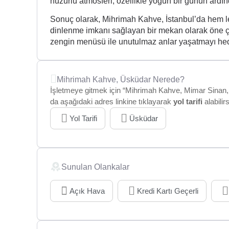
huzurlu atmosferi, özellikle yoğun bir günün ardın
Sonuç olarak, Mihrimah Kahve, İstanbul’da hem le
dinlenme imkanı sağlayan bir mekan olarak öne çık
zengin menüsü ile unutulmaz anlar yaşatmayı hed
Mihrimah Kahve, Üsküdar Nerede?
İşletmeye gitmek için “Mihrimah Kahve, Mimar Sinan, 
da aşağıdaki adres linkine tıklayarak
yol tarifi
alabilirs
Yol Tarifi
Üsküdar
Sunulan Olankalar
Açık Hava
Kredi Kartı Geçerli