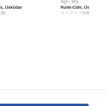
Açık •
₺₺₺
s, Üsküdar
Rumi Cafe, Üsküdar
 (0)
0 (0)