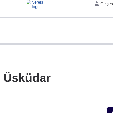
Giriş 
, Üsküdar