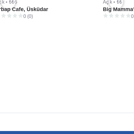
ık •
₺₺₺
Açık •
₺₺
rbap Cafe, Üsküdar
Big Mamma’
0 (0)
0