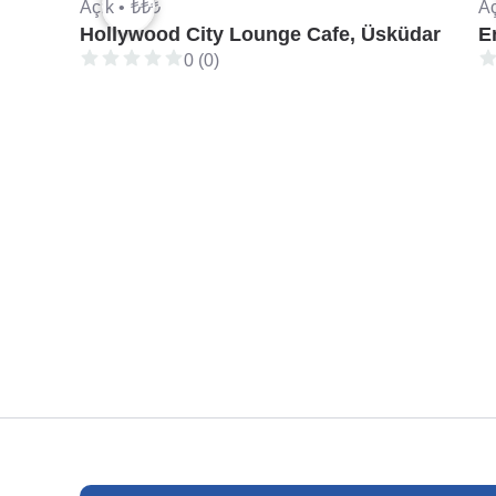
Açık •
₺₺₺
Aç
Hollywood City Lounge Cafe, Üsküdar
E
0 (0)