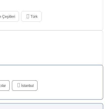
 Çeşitleri
Türk
ılar
İstanbul