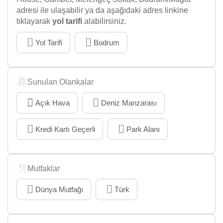
adresi ile ulaşabilir ya da aşağıdaki adres linkine
tıklayarak
yol tarifi
alabilirsiniz.
Yol Tarifi
Bodrum
Sunulan Olankalar
Açık Hava
Deniz Manzarası
Kredi Kartı Geçerli
Park Alanı
Mutfaklar
Dünya Mutfağı
Türk