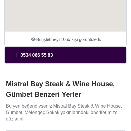
Bu işletmeyi 1059 kişi görüntüledi.
0534 066 55 83
Mistral Bay Steak & Wine House,
Gümbet Benzeri Yerler
Bu yeri beğendiyseniz Mistral Bay Steak & Wine House,
Gümbet, Melengeç Sokak yakınlarındaki önerilerimize
göz atın!