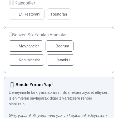
Kategoriler
Et Restoranı
Restoran
Benzer, Sık Yapılan Aramalar
Meyhaneler
Bodrum
Kahvaltıcılar
İstanbul
Sende Yorum Yap!
Deneyiminle fark yaratabilirsin. Bu mekanı ziyaret ettiysen,
izlenimlerini paylaşarak diğer ziyaretçilere rehber
olabilirsin.
Giriş yaparak ilk yorumunu yaz ve keşfetmek isteyenlere