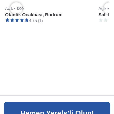
Açık •
₺₺₺
Açık •
₺
Otantik Ocakbaşı, Bodrum
Salt K
4.75 (1)
Hemen Yerels'li Olun!