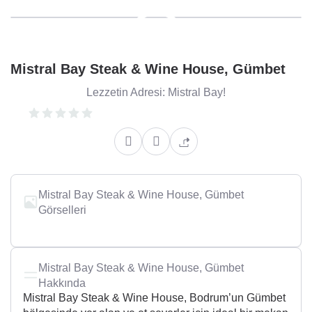
Mistral Bay Steak & Wine House, Gümbet
Lezzetin Adresi: Mistral Bay!
Mistral Bay Steak & Wine House, Gümbet
Görselleri
Mistral Bay Steak & Wine House, Gümbet
Hakkında
Mistral Bay Steak & Wine House, Bodrum’un Gümbet