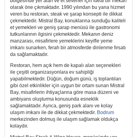
bölgesinde yer alan ve et severler için ideal bir mekan
olarak öne çıkmaktadır. 1990 yılından bu yana hizmet
veren bu restoran, steak ve şarap konsepti ile dikkat
çekmektedir. Mistral Bay, konuklarına sunduğu kaliteli
et yemekleri ve geniş şarap menüsü ile gastronomi
tutkunlarının ilgisini çekmektedir. Mekanın deniz
manzarası, misafirlere yemeklerini keyifle yeme
imkanı sunarken, ferah bir atmosferde dinlenme fırsatı
da sağlamaktadır.
Restoran, hem açık hem de kapalı alan seçenekleri
ile çeşitli organizasyonlara ev sahipliği
yapabilmektedir. Düğün, doğum günü, iş toplantıları
gibi özel etkinlikler için uygun bir ortam sunan Mistral
Bay, misafirlerin ihtiyaçlarına göre masa düzeni ve
ambiyans oluşturma konusunda esneklik
sağlamaktadır. Ayrıca, geniş park alanı ve kolay
ulaşım imkanı ile de dikkat çekmektedir.
Bodrum
merkezinden dolmuş ile ulaşım sağlamak oldukça
kolaydır.