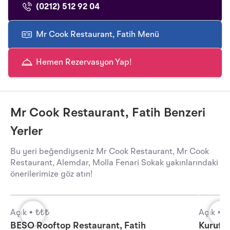
(0212) 512 92 04
Mr Cook Restaurant, Fatih Menü
Hemen Rezervasyon Yap!
Mr Cook Restaurant, Fatih Benzeri
Yerler
Bu yeri beğendiyseniz Mr Cook Restaurant, Mr Cook
Restaurant, Alemdar, Molla Fenari Sokak yakınlarındaki
önerilerimize göz atın!
Açık •
₺₺₺
Açık •
₺
BESO Rooftop Restaurant, Fatih
Kurufas