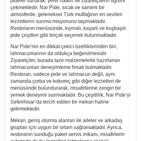
pideler sunarak, yerel halkın ve ziyaretçilerin ilgisini
çekmektedir. Nar Pide, sıcak ve samimi bir
atmosferde, geleneksel Türk mutfağının en sevilen
lezzetlerini sunma misyonunu taşımaktadır.
Restoranın menüsünde, kıymalı, kaşarlı ve kuşbaşılı
pide çeşitleri gibi birçok seçenek bulunmaktadır.
Nar Pide’nin en dikkat çekici özelliklerinden biri,
lahmacunlarının da oldukça beğenilmesidir.
Ziyaretçiler, burada taze malzemelerle hazırlanan
lahmacunları deneyimleme fırsatı bulmaktadır.
Restoran, sadece pide ve lahmacun değil, aynı
zamanda çorba ve kokoreç gibi diğer lezzetleri de
menüsünde bulundurarak, misafirlerine zengin bir
yemek deneyimi sunmaktadır. Bu çeşitlilik, Nar Pide’yi
Seferihisar’da tercih edilen bir mekan haline
getirmektedir.
Mekan, geniş oturma alanları ile aileler ve arkadaş
grupları için uygun bir ortam sağlamaktadır. Ayrıca,
restoranın sunduğu paket servis imkanı, misafirlerin