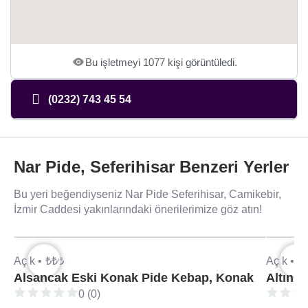
Bu işletmeyi 1077 kişi görüntüledi.
(0232) 743 45 54
Nar Pide, Seferihisar Benzeri Yerler
Bu yeri beğendiyseniz Nar Pide Seferihisar, Camikebir,
İzmir Caddesi yakınlarındaki önerilerimize göz atın!
Açık •
₺₺₺
Açık •
₺
Alsancak Eski Konak Pide Kebap, Konak
Altın 
0 (0)