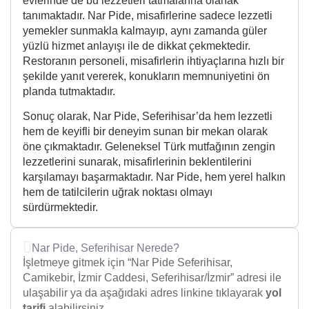
evlerinde de bu lezzetleri tatmalarına olanak
tanımaktadır. Nar Pide, misafirlerine sadece lezzetli
yemekler sunmakla kalmayıp, aynı zamanda güler
yüzlü hizmet anlayışı ile de dikkat çekmektedir.
Restoranın personeli, misafirlerin ihtiyaçlarına hızlı bir
şekilde yanıt vererek, konukların memnuniyetini ön
planda tutmaktadır.
Sonuç olarak, Nar Pide, Seferihisar’da hem lezzetli
hem de keyifli bir deneyim sunan bir mekan olarak
öne çıkmaktadır. Geleneksel Türk mutfağının zengin
lezzetlerini sunarak, misafirlerinin beklentilerini
karşılamayı başarmaktadır. Nar Pide, hem yerel halkın
hem de tatilcilerin uğrak noktası olmayı
sürdürmektedir.
Nar Pide, Seferihisar Nerede?
İşletmeye gitmek için “Nar Pide Seferihisar,
Camikebir, İzmir Caddesi, Seferihisar/İzmir” adresi ile
ulaşabilir ya da aşağıdaki adres linkine tıklayarak
yol
tarifi
alabilirsiniz.