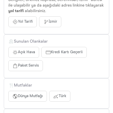
Bengiler, Ürkmez Köprüsü, Seferihisar/İzmir” adresi
ile ulaşabilir ya da aşağıdaki adres linkine tıklayarak
yol tarifi
alabilirsiniz.
Yol Tarifi
İzmir
Sunulan Olankalar
Açık Hava
Kredi Kartı Geçerli
Paket Servis
Mutfaklar
Dünya Mutfağı
Türk