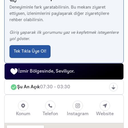
Deneyiminle fark yaratabilirsin. Bu mekanı ziyaret
ettiysen, izlenimlerini paylaşarak diğer ziyaretçilere
rehber olabilirsin.
Giriş yaparak ilk yorumunu yaz ve keşfetmek isteyenlere
yol göster.
Tek Tıkla Üye Ol!
İzmir Bölgesinde, Seviliyor.
Şu An Açık
07:30 - 03:30
Konum
Telefon
Instagram
Website