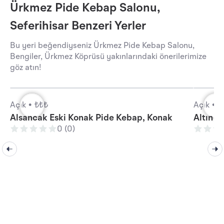
Ürkmez Pide Kebap Salonu,
Seferihisar Benzeri Yerler
Bu yeri beğendiyseniz Ürkmez Pide Kebap Salonu,
Bengiler, Ürkmez Köprüsü yakınlarındaki önerilerimize
göz atın!
Açık •
₺₺₺
Açık •
₺
Alsancak Eski Konak Pide Kebap, Konak
Altın K
0 (0)