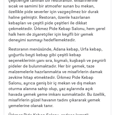
çeşitleriyle tanınan bir restorandır. Misafirlerine
sıcak ve samimi bir atmosfer sunan bu mekan,
özellikle pide severler için vazgeçilmez bir durak
haline gelmiştir. Restoran, özenle hazırlanan
kebapları ve çeşitli pide çeşitleri ile dikkat
çekmektedir. Ürkmez Pide Kebap Salonu, hem yerel
halk hem de ziyaretçiler için keyifli bir yemek
deneyimi sunmayı hedeflemektedir.
Restoranın menüsünde, Adana kebap, Urfa kebap,
yoğurtlu beyti kebap gibi çeşitli kebap
seçeneklerinin yanı sıra, kıymalı, kuşbaşılı ve peynirli
pideler de bulunmaktadır. Her bir yemek, taze
malzemelerle hazırlanmakta ve misafirlerin damak
zevkine hitap etmektedir. Ürkmez Pide Kebap
Salonu, ayrıca geniş bir iç mekan ve dış mekan
oturma alanına sahip olup, yaz aylarında açık
havada yemek yeme imkanı sunmaktadır. Bu özellik,
misafirlerin güzel havanın tadını çıkararak yemek
yemelerine olanak tanır.