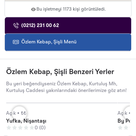
Bu işletmeyi 1173 kişi görüntüledi.
(0212) 231 00 62
Özlem Kebap, Şişli Menü
Özlem Kebap, Şişli Benzeri Yerler
Bu yeri beğendiyseniz Özlem Kebap, Kurtuluş Mh,
Kurtuluş Caddesi yakınlarındaki önerilerimize göz atın!
Açık •
₺₺
Açık •
₺
Yufka, Nişantaşı
By Pola
0 (0)