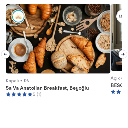
Açık •
₺
Kapalı •
₺₺
BESO R
Sa Va Anatolian Breakfast, Beyoğlu
5 (1)