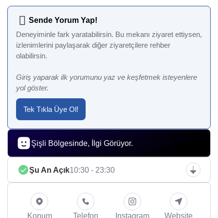
Sende Yorum Yap!
Deneyiminle fark yaratabilirsin. Bu mekanı ziyaret ettiysen,
izlenimlerini paylaşarak diğer ziyaretçilere rehber
olabilirsin.
Giriş yaparak ilk yorumunu yaz ve keşfetmek isteyenlere
yol göster.
Tek Tıkla Üye Ol!
Şişli Bölgesinde, İlgi Görüyor.
Şu An Açık
10:30 - 23:30
Konum
Telefon
Instagram
Website