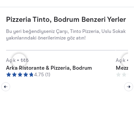
Pizzeria Tinto, Bodrum Benzeri Yerler
Bu yeri beğendiyseniz Çarşı, Tinto Pizzeria, Uslu Sokak
yakınlarındaki önerilerimize göz atın!
Açık •
₺₺₺
Açık •
₺
Arka Ristorante & Pizzeria, Bodrum
Mezzal
4.75 (1)