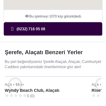
Bu işletmeyi 1070 kişi görüntüledi.
(0232) 716 05 08
Şerefe, Alaçatı Benzeri Yerler
Bu yeri beğendiyseniz Şerefe Alaçatı, Alaçatı, Cumhuriyet
Caddesi yakınlarındaki önerilerimize göz atın!
Açık •
₺₺₺+
Açık •
₺
Wyndy Beach Club, Alaçatı
Rise'n
0 (0)