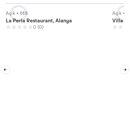
Açık •
₺₺₺
Açık •
₺
La Perla Restaurant, Alanya
Villa O
0 (0)