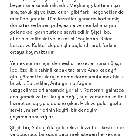
beğenisine sunulmaktadır. Meşhur şiş köftenin yanı
sıra, tavuk şiş ve kuzu etleri gibi farklı seçenekler de
menüde yer alır. Tüm lezzetler, yanında közlenmiş
domates ve biber, pide, ezme ve mor lahana gibi
geleneksel garnitürlerle servis edilir. Şişçi İbo,
etlerinin kalitesini ve lezzetini “Yayladan Gelen
Lezzet ve Kalite” sloganıyla taçlandırarak farkını
ortaya koymaktadır.
Yemek sonrası için de meşhur lezzetler sunan Şişçi
İbo, özellikle tahinli kabak tatlısı ve Arap kadayıfı
gibi yöresel tatlılarıyla damaklarda unutulmaz bir iz
bırakır. Bu tatlılar, Antalya mutfağının
vazgeçilmezleri arasında yer alır. Restoran, yalnızca
ana yemek ve tatlılarıyla değil, aynı zamanda kaliteli
hizmet anlayışıyla da öne çıkar. Hızlı ve güler yüzlü
servisi, misafirlerinin keyifli bir deneyim
yaşamalarını sağlar.
Şişçi İbo, Antalya’da geleneksel lezzetleri keşfetmek
ve doyurucu bir öğün geçirmek isteyen herkes için