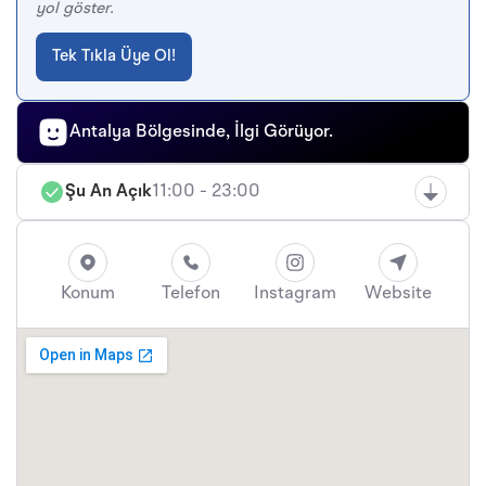
yol göster.
Tek Tıkla Üye Ol!
Antalya Bölgesinde, İlgi Görüyor.
Şu An Açık
11:00 - 23:00
Konum
Telefon
Instagram
Website