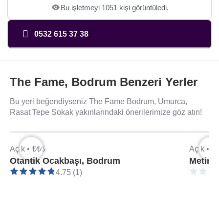
Bu işletmeyi 1051 kişi görüntüledi.
0532 615 37 38
The Fame, Bodrum Benzeri Yerler
Bu yeri beğendiyseniz The Fame Bodrum, Umurca,
Rasat Tepe Sokak yakınlarındaki önerilerimize göz atın!
Açık •
₺₺₺
Açık •
₺
Otantik Ocakbaşı, Bodrum
Metin 
4.75 (1)