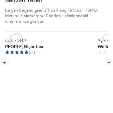
Benzeri Yerler
Bu yeri beğendiyseniz Tian Xiang Fu Small HotPot,
Merkez, Halaskargazi Caddesi yakınlarındaki
önerilerimize göz atın!
Açık •
₺₺₺+
Açık •
₺
PEOPLE, Nişantaşı
Welldon
5 (1)