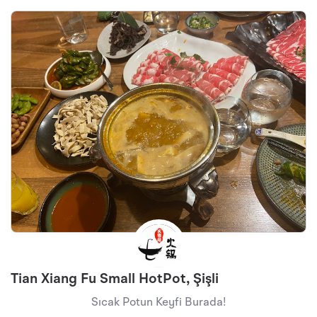
Tian Xiang Fu Small HotPot, Şişli
Sıcak Potun Keyfi Burada!