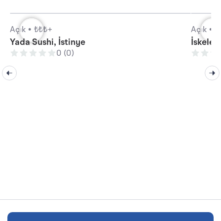
Açık •
₺₺₺+
Açık •
₺
Yada Sushi, İstinye
İskele 
0 (0)