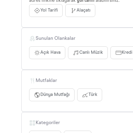
adres linkine tıklayarak
yol tarifi
alabilirsiniz.
Yol Tarifi
Alaçatı
Sunulan Olankalar
Açık Hava
Canlı Müzik
Kredi
Mutfaklar
Dünya Mutfağı
Türk
Kategoriler