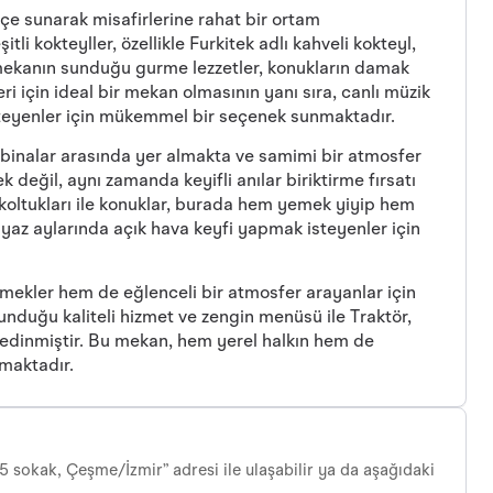
hçe sunarak misafirlerine rahat bir ortam
 kokteyller, özellikle Furkitek adlı kahveli kokteyl,
 mekanın sunduğu gurme lezzetler, konukların damak
i için ideal bir mekan olmasının yanı sıra, canlı müzik
isteyenler için mükemmel bir seçenek sunmaktadır.
 binalar arasında yer almakta ve samimi bir atmosfer
değil, aynı zamanda keyifli anılar biriktirme fırsatı
koltukları ile konuklar, burada hem yemek yiyip hem
le yaz aylarında açık hava keyfi yapmak isteyenler için
emekler hem de eğlenceli bir atmosfer arayanlar için
unduğu kaliteli hizmet ve zengin menüsü ile Traktör,
edinmiştir. Bu mekan, hem yerel halkın hem de
kmaktadır.
05 sokak, Çeşme/İzmir” adresi ile ulaşabilir ya da aşağıdaki