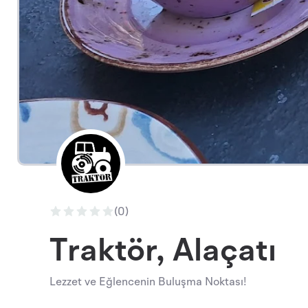
(0)
Traktör, Alaçatı
Lezzet ve Eğlencenin Buluşma Noktası!