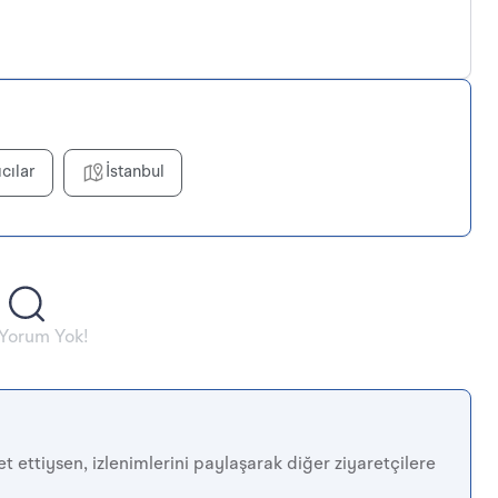
ıcılar
İstanbul
 Yorum Yok!
t ettiysen, izlenimlerini paylaşarak diğer ziyaretçilere