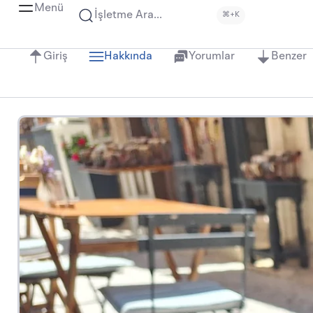
Menü
İşletme Ara...
⌘+K
Giriş
Hakkında
Yorumlar
Benzer