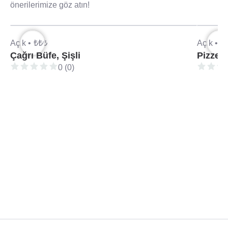
önerilerimize göz atın!
Açık •
₺₺₺
Açık •
₺
Çağrı Büfe, Şişli
Pizzeri
0 (0)