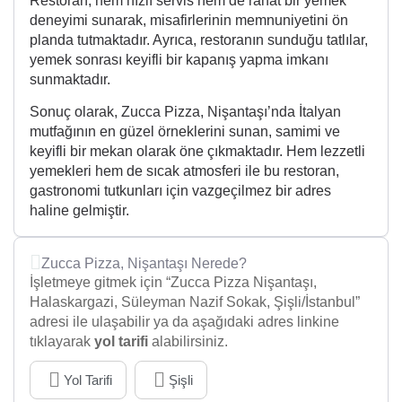
Restoran, hem hızlı servis hem de rahat bir yemek
deneyimi sunarak, misafirlerinin memnuniyetini ön
planda tutmaktadır. Ayrıca, restoranın sunduğu tatlılar,
yemek sonrası keyifli bir kapanış yapma imkanı
sunmaktadır.
Sonuç olarak, Zucca Pizza, Nişantaşı’nda İtalyan
mutfağının en güzel örneklerini sunan, samimi ve
keyifli bir mekan olarak öne çıkmaktadır. Hem lezzetli
yemekleri hem de sıcak atmosferi ile bu restoran,
gastronomi tutkunları için vazgeçilmez bir adres
haline gelmiştir.
Zucca Pizza, Nişantaşı Nerede?
İşletmeye gitmek için “Zucca Pizza Nişantaşı,
Halaskargazi, Süleyman Nazif Sokak, Şişli/İstanbul”
adresi ile ulaşabilir ya da aşağıdaki adres linkine
tıklayarak
yol tarifi
alabilirsiniz.
Yol Tarifi
Şişli