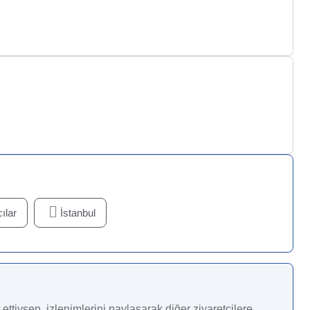
ılar
İstanbul
ettiysen, izlenimlerini paylaşarak diğer ziyaretçilere