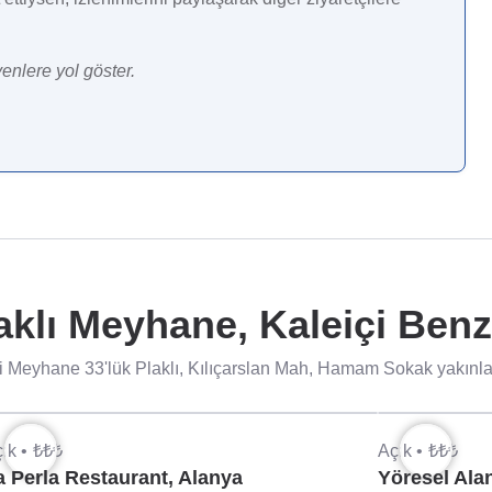
enlere yol göster.
aklı Meyhane, Kaleiçi Benz
i Meyhane 33'lük Plaklı, Kılıçarslan Mah, Hamam Sokak yakınları
ık •
₺₺₺
Açık •
₺₺₺
a Perla Restaurant, Alanya