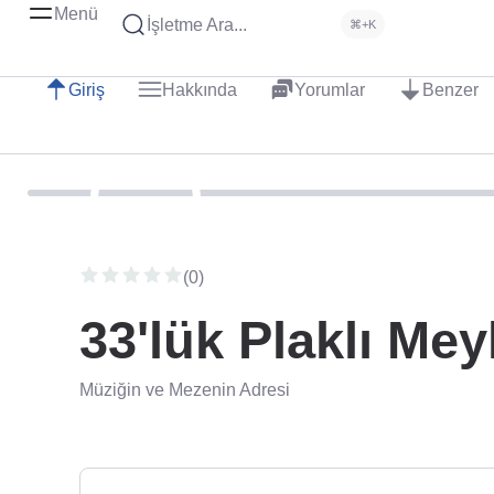
Menü
İşletme Ara...
⌘+K
Giriş
Hakkında
Yorumlar
Benzer
(0)
33'lük Plaklı Mey
Müziğin ve Mezenin Adresi