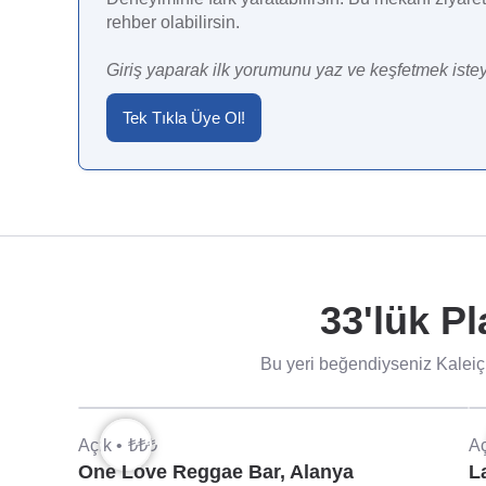
rehber olabilirsin.
Giriş yaparak ilk yorumunu yaz ve keşfetmek istey
Tek Tıkla Üye Ol!
33'lük Pl
Bu yeri beğendiyseniz Kaleiç
Açık •
₺₺₺
Aç
One Love Reggae Bar, Alanya
L