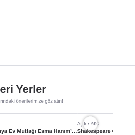
eri Yerler
ndaki önerilerimize göz atın!
Açık •
₺₺₺
Yöresel Alanya Ev Mutfağı Esma Hanım’ın Yeri, Alanya
Shakespeare Coffee & 