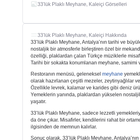
33'lük Plaklı Meyhane, Kaleiçi Görselleri
33'lük Plaklı Meyhane, Kaleiçi Hakkında
33’lük Plaklı Meyhane, Antalya’nın tarihi ve büyül
nostaljik bir atmosferle birleştiren özel bir mekan
özelliği, plaklardan çalan Türkçe müziklerle misaf
Tarihi bir sokakta konumlanan meyhane, samimi ve
Restoranın menüsü, geleneksel
meyhane
yemekle
olarak hazırlanan çeşitli mezeler, zeytinyağlılar v
Özellikle levrek, kalamar ve karides gibi deniz ür
Yemeklerin yanında, plaklardan yükselen nostaljik
yaşatır.
33’lük Plaklı Meyhane, sadece lezzetli yemekleri
da öne çıkar. Misafirler, kendilerini rahat bir or
ilgisinden de memnun kalırlar.
Sonuç olarak, 33’lük Plaklı Meyhane, Antalya’nı