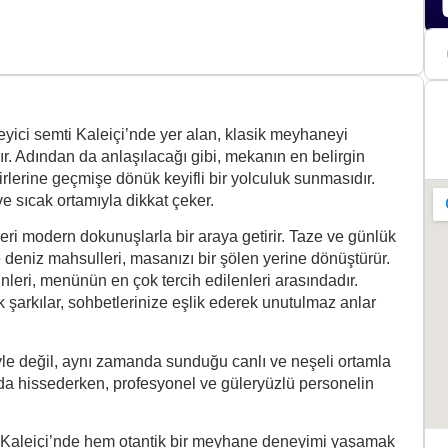
eyici semti Kaleiçi’nde yer alan, klasik meyhaneyi
dır. Adından da anlaşılacağı gibi, mekanın en belirgin
irlerine geçmişe dönük keyifli bir yolculuk sunmasıdır.
 sıcak ortamıyla dikkat çeker.
ri modern dokunuşlarla bir araya getirir. Taze ve günlük
e deniz mahsulleri, masanızı bir şölen yerine dönüştürür.
ünleri, menünün en çok tercih edilenleri arasındadır.
 şarkılar, sohbetlerinize eşlik ederek unutulmaz anlar
yle değil, aynı zamanda sunduğu canlı ve neşeli ortamla
tamda hissederken, profesyonel ve güleryüzlü personelin
n Kaleiçi’nde hem otantik bir meyhane deneyimi yaşamak