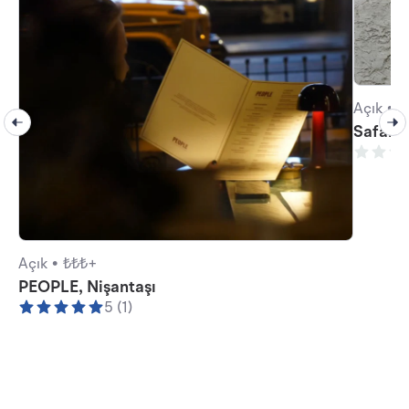
Açık •
₺
Safahat
Açık •
₺₺₺+
PEOPLE, Nişantaşı
5 (1)