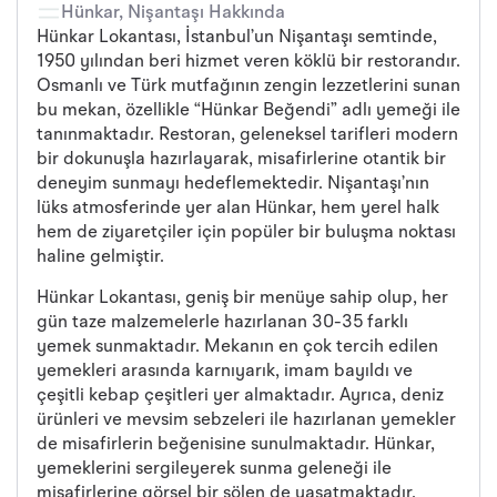
Hünkar, Nişantaşı Hakkında
Hünkar Lokantası, İstanbul’un Nişantaşı semtinde,
1950 yılından beri hizmet veren köklü bir restorandır.
Osmanlı ve Türk mutfağının zengin lezzetlerini sunan
bu mekan, özellikle “Hünkar Beğendi” adlı yemeği ile
tanınmaktadır. Restoran, geleneksel tarifleri modern
bir dokunuşla hazırlayarak, misafirlerine otantik bir
deneyim sunmayı hedeflemektedir. Nişantaşı’nın
lüks atmosferinde yer alan Hünkar, hem yerel halk
hem de ziyaretçiler için popüler bir buluşma noktası
haline gelmiştir.
Hünkar Lokantası, geniş bir menüye sahip olup, her
gün taze malzemelerle hazırlanan 30-35 farklı
yemek sunmaktadır. Mekanın en çok tercih edilen
yemekleri arasında karnıyarık, imam bayıldı ve
çeşitli kebap çeşitleri yer almaktadır. Ayrıca, deniz
ürünleri ve mevsim sebzeleri ile hazırlanan yemekler
de misafirlerin beğenisine sunulmaktadır. Hünkar,
yemeklerini sergileyerek sunma geleneği ile
misafirlerine görsel bir şölen de yaşatmaktadır.