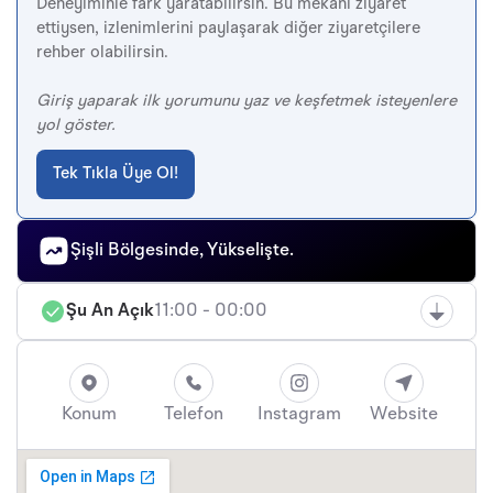
Deneyiminle fark yaratabilirsin. Bu mekanı ziyaret
ettiysen, izlenimlerini paylaşarak diğer ziyaretçilere
rehber olabilirsin.
Giriş yaparak ilk yorumunu yaz ve keşfetmek isteyenlere
yol göster.
Tek Tıkla Üye Ol!
Şişli Bölgesinde, Yükselişte.
Şu An Açık
11:00 - 00:00
Konum
Telefon
Instagram
Website