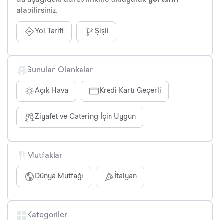
da aşağıdaki adres linkine tıklayarak
yol tarifi
alabilirsiniz.
Yol Tarifi
Şişli
Sunulan Olankalar
Açık Hava
Kredi Kartı Geçerli
Ziyafet ve Catering İçin Uygun
Mutfaklar
Dünya Mutfağı
İtalyan
Kategoriler