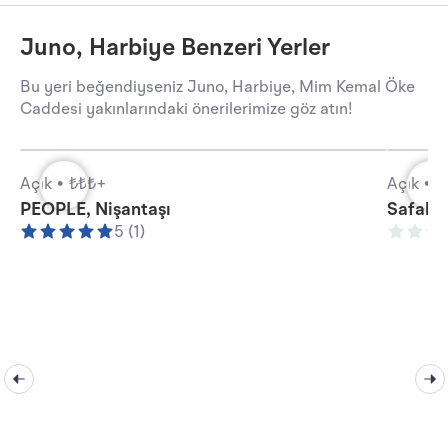
Juno, Harbiye Benzeri Yerler
Bu yeri beğendiyseniz Juno, Harbiye, Mim Kemal Öke
Caddesi yakınlarındaki önerilerimize göz atın!
Açık •
₺₺₺+
Açık •
₺
PEOPLE, Nişantaşı
Safahat
5 (1)