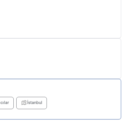
ıcılar
İstanbul