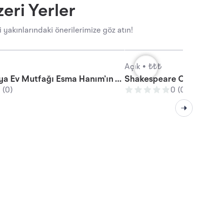
ri Yerler
ınlarındaki önerilerimize göz atın!
Açık •
₺₺₺
Yöresel Alanya Ev Mutfağı Esma Hanım’ın Yeri, Alanya
Shakespeare Coffee & B
 (0)
0 (0)