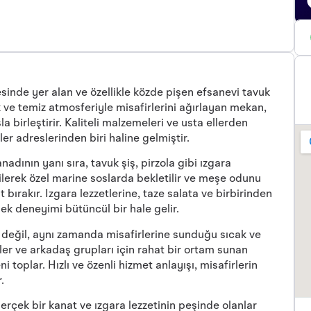
inde yer alan ve özellikle közde pişen efsanevi tavuk
k ve temiz atmosferiyle misafirlerini ağırlayan mekan,
birleştirir. Kaliteli malzemeleri ve usta ellerden
er adreslerinden biri haline gelmiştir.
dının yanı sıra, tavuk şiş, pirzola gibi ızgara
çilerek özel marine soslarda bekletilir ve meşe odunu
ırakır. Izgara lezzetlerine, taze salata ve birbirinden
mek deneyimi bütüncül bir hale gelir.
değil, aynı zamanda misafirlerine sunduğu sıcak ve
tler ve arkadaş grupları için rahat bir ortam sunan
i toplar. Hızlı ve özenli hizmet anlayışı, misafirlerin
.
rçek bir kanat ve ızgara lezzetinin peşinde olanlar