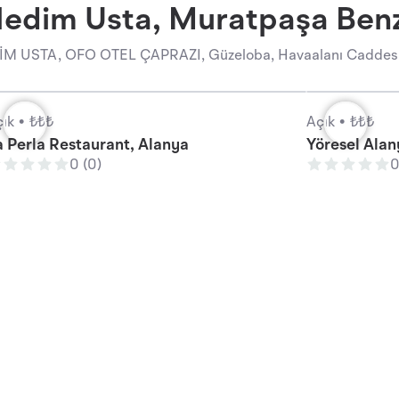
Nedim Usta, Muratpaşa Benze
M USTA, OFO OTEL ÇAPRAZI, Güzeloba, Havaalanı Caddesi yak
ık •
₺₺₺
Açık •
₺₺₺
a Perla Restaurant, Alanya
0 (0)
0