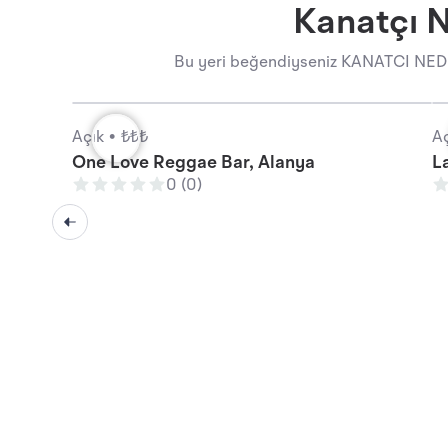
Kanatçı 
Bu yeri beğendiyseniz KANATCI NEDİ
Açık •
₺₺₺
Aç
One Love Reggae Bar, Alanya
L
0 (0)