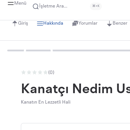
Menü
İşletme Ara...
⌘+K
Giriş
Hakkında
Yorumlar
Benzer
(0)
Kanatçı Nedim U
Kanatın En Lezzetli Hali