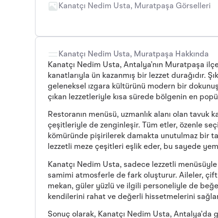
Kanatçı Nedim Usta, Muratpaşa Görselleri
Kanatçı Nedim Usta, Muratpaşa Hakkında
Kanatçı Nedim Usta, Antalya’nın Muratpaşa ilçes
kanatlarıyla ün kazanmış bir lezzet durağıdır. Şı
geleneksel ızgara kültürünü modern bir dokunuşla 
çıkan lezzetleriyle kısa sürede bölgenin en popül
Restoranın menüsü, uzmanlık alanı olan tavuk kana
çeşitleriyle de zenginleşir. Tüm etler, özenle se
kömüründe pişirilerek damakta unutulmaz bir tat b
lezzetli meze çeşitleri eşlik eder, bu sayede ye
Kanatçı Nedim Usta, sadece lezzetli menüsüyle 
samimi atmosferle de fark oluşturur. Aileler, çif
mekan, güler yüzlü ve ilgili personeliyle de beğen
kendilerini rahat ve değerli hissetmelerini sağlar
Sonuç olarak, Kanatçı Nedim Usta, Antalya’da ge