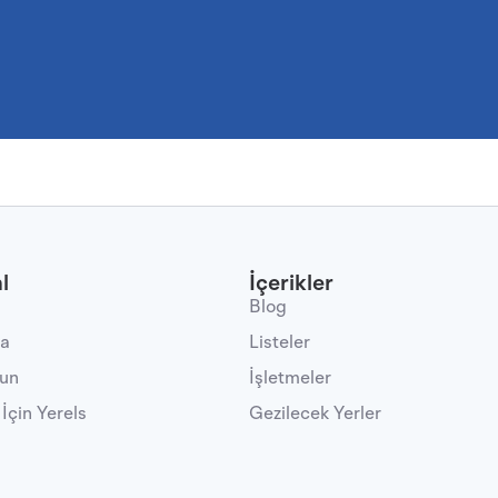
l
İçerikler
Blog
da
Listeler
lun
İşletmeler
 İçin Yerels
Gezilecek Yerler