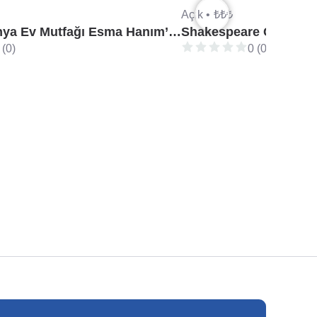
Açık •
₺₺₺
Yöresel Alanya Ev Mutfağı Esma Hanım’ın Yeri, Alanya
Shakespeare Coffee & 
 (0)
0 (0)