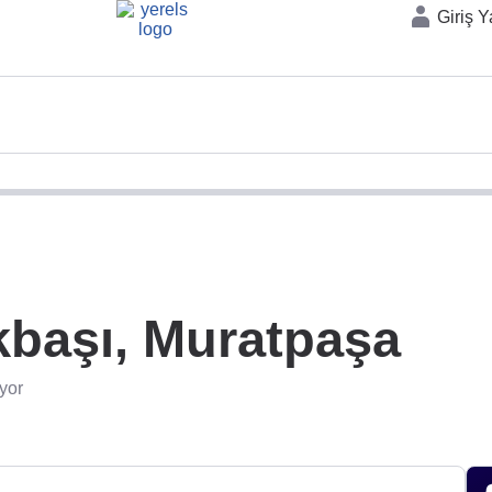
Giriş 
kbaşı, Muratpaşa
yor