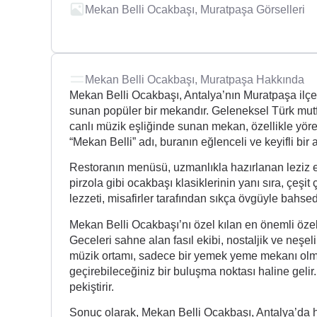
Mekan Belli Ocakbaşı, Muratpaşa Görselleri
Mekan Belli Ocakbaşı, Muratpaşa Hakkında
Mekan Belli Ocakbaşı, Antalya’nın Muratpaşa ilçe
sunan popüler bir mekandır. Geleneksel Türk mutfa
canlı müzik eşliğinde sunan mekan, özellikle yöre
“Mekan Belli” adı, buranın eğlenceli ve keyifli bir
Restoranın menüsü, uzmanlıkla hazırlanan leziz e
pirzola gibi ocakbaşı klasiklerinin yanı sıra, çeşit 
lezzeti, misafirler tarafından sıkça övgüyle bahsedi
Mekan Belli Ocakbaşı’nı özel kılan en önemli özell
Geceleri sahne alan fasıl ekibi, nostaljik ve neşeli
müzik ortamı, sadece bir yemek yeme mekanı olmakt
geçirebileceğiniz bir buluşma noktası haline gelir.
pekiştirir.
Sonuç olarak, Mekan Belli Ocakbaşı, Antalya’da 