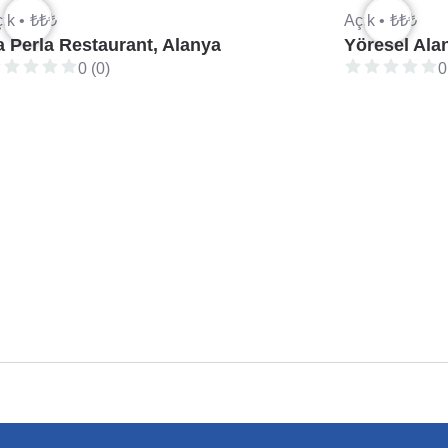
ık •
₺₺₺
Açık •
₺₺₺
a Perla Restaurant, Alanya
0 (0)
0