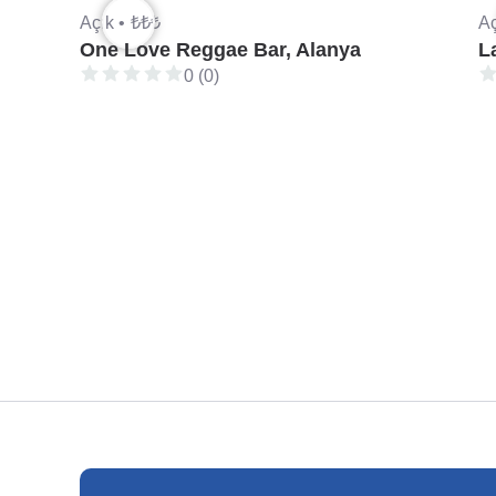
Açık •
₺₺₺
Aç
One Love Reggae Bar, Alanya
L
0 (0)