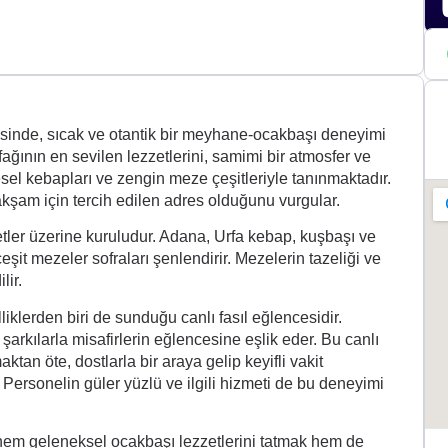
sinde, sıcak ve otantik bir meyhane-ocakbaşı deneyimi
ğının en sevilen lezzetlerini, samimi bir atmosfer ve
sel kebapları ve zengin meze çeşitleriyle tanınmaktadır.
 akşam için tercih edilen adres olduğunu vurgular.
tler üzerine kuruludur. Adana, Urfa kebap, kuşbaşı ve
çeşit mezeler sofraları şenlendirir. Mezelerin tazeliği ve
lir.
iklerden biri de sunduğu canlı fasıl eğlencesidir.
 şarkılarla misafirlerin eğlencesine eşlik eder. Bu canlı
an öte, dostlarla bir araya gelip keyifli vakit
 Personelin güler yüzlü ve ilgili hizmeti de bu deneyimi
hem geleneksel ocakbaşı lezzetlerini tatmak hem de