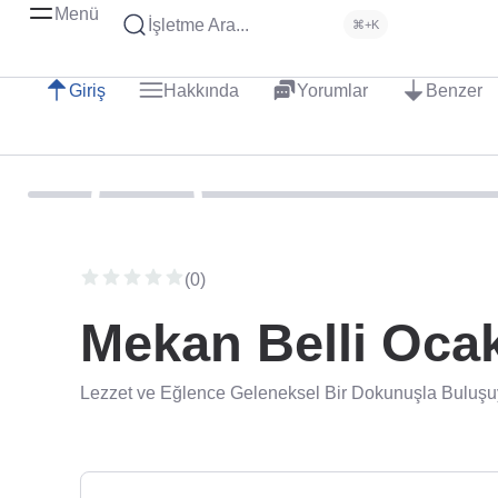
Menü
İşletme Ara...
⌘+K
Giriş
Hakkında
Yorumlar
Benzer
(0)
Mekan Belli Oca
Lezzet ve Eğlence Geleneksel Bir Dokunuşla Buluşu