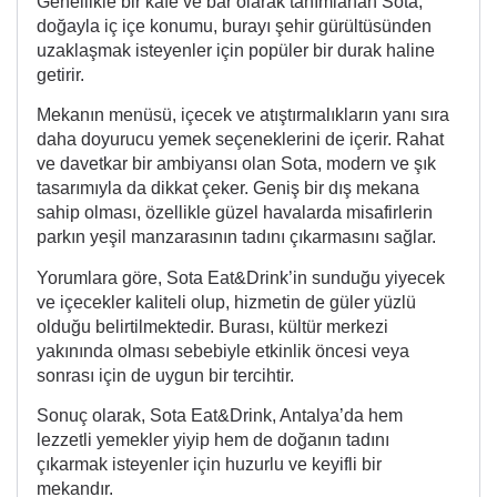
Genellikle bir kafe ve bar olarak tanımlanan Sota,
doğayla iç içe konumu, burayı şehir gürültüsünden
uzaklaşmak isteyenler için popüler bir durak haline
getirir.
Mekanın menüsü, içecek ve atıştırmalıkların yanı sıra
daha doyurucu yemek seçeneklerini de içerir. Rahat
ve davetkar bir ambiyansı olan Sota, modern ve şık
tasarımıyla da dikkat çeker. Geniş bir dış mekana
sahip olması, özellikle güzel havalarda misafirlerin
parkın yeşil manzarasının tadını çıkarmasını sağlar.
Yorumlara göre, Sota Eat&Drink’in sunduğu yiyecek
ve içecekler kaliteli olup, hizmetin de güler yüzlü
olduğu belirtilmektedir. Burası, kültür merkezi
yakınında olması sebebiyle etkinlik öncesi veya
sonrası için de uygun bir tercihtir.
Sonuç olarak, Sota Eat&Drink, Antalya’da hem
lezzetli yemekler yiyip hem de doğanın tadını
çıkarmak isteyenler için huzurlu ve keyifli bir
mekandır.