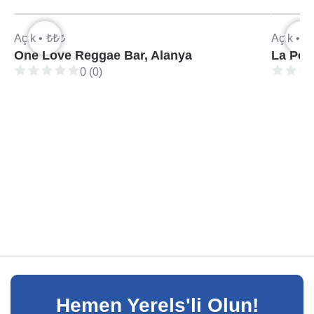
Açık •
₺₺₺
Açık •
₺
One Love Reggae Bar, Alanya
La Per
0 (0)
Hemen Yerels'li Olun!