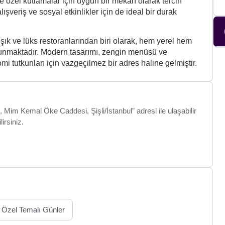
 özel kutlamalar için uygun bir mekan olarak tercih
şveriş ve sosyal etkinlikler için de ideal bir durak
şık ve lüks restoranlarından biri olarak, hem yerel hem
m sunmaktadır. Modern tasarımı, zengin menüsü ve
 tutkunları için vazgeçilmez bir adres haline gelmiştir.
, Mim Kemal Öke Caddesi, Şişli/İstanbul” adresi ile ulaşabilir
lirsiniz.
Özel Temalı Günler