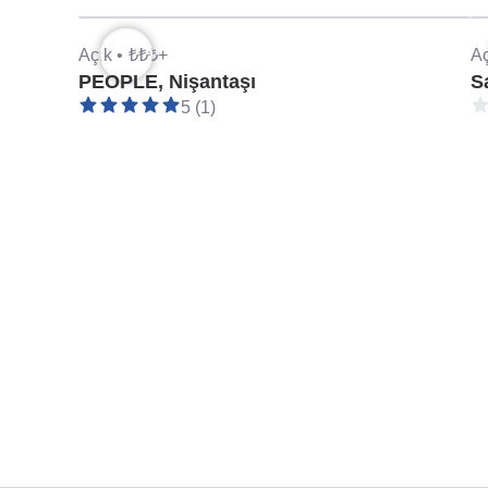
Açık •
₺₺₺+
Aç
PEOPLE, Nişantaşı
S
5 (1)