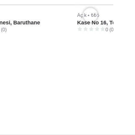
Açık •
₺₺₺
nesi, Baruthane
Kase No 16, Teşvikiye
 (0)
0 (0)