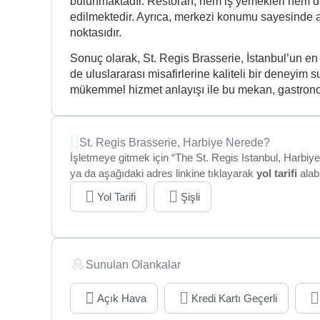
bulunmaktadır. Restoran, hem iş yemekleri hem de
edilmektedir. Ayrıca, merkezi konumu sayesinde alı
noktasıdır.
Sonuç olarak, St. Regis Brasserie, İstanbul’un en 
de uluslararası misafirlerine kaliteli bir deneyi
mükemmel hizmet anlayışı ile bu mekan, gastronomi
St. Regis Brasserie, Harbiye Nerede?
İşletmeye gitmek için “The St. Regis Istanbul, Harbiye
ya da aşağıdaki adres linkine tıklayarak
yol tarifi
alabi
Yol Tarifi
Şişli
Sunulan Olankalar
Açık Hava
Kredi Kartı Geçerli