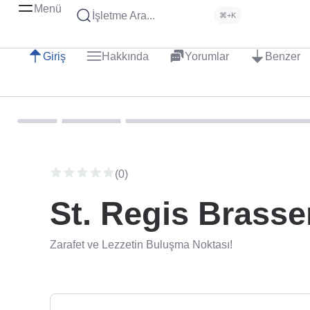
Menü
İşletme Ara...
⌘+K
Giriş
Hakkında
Yorumlar
Benzer
(0)
St. Regis Brasse
Zarafet ve Lezzetin Buluşma Noktası!