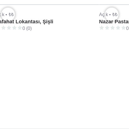
ık •
₺₺
Açık •
₺₺
afahat Lokantası, Şişli
Nazar Pasta
0 (0)
0