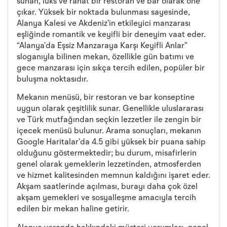
sunan, lüks ve rahat bir restoran ve bar olarak öne
çıkar. Yüksek bir noktada bulunması sayesinde,
Alanya Kalesi ve Akdeniz’in etkileyici manzarası
eşliğinde romantik ve keyifli bir deneyim vaat eder.
“Alanya’da Eşsiz Manzaraya Karşı Keyifli Anlar”
sloganıyla bilinen mekan, özellikle gün batımı ve
gece manzarası için sıkça tercih edilen, popüler bir
buluşma noktasıdır.
Mekanın menüsü, bir restoran ve bar konseptine
uygun olarak çeşitlilik sunar. Genellikle uluslararası
ve Türk mutfağından seçkin lezzetler ile zengin bir
içecek menüsü bulunur. Arama sonuçları, mekanın
Google Haritalar’da 4.5 gibi yüksek bir puana sahip
olduğunu göstermektedir; bu durum, misafirlerin
genel olarak yemeklerin lezzetinden, atmosferden
ve hizmet kalitesinden memnun kaldığını işaret eder.
Akşam saatlerinde açılması, burayı daha çok özel
akşam yemekleri ve sosyalleşme amacıyla tercih
edilen bir mekan haline getirir.