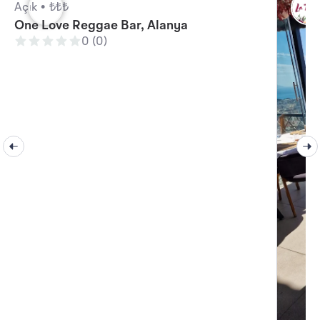
Açık •
₺₺₺
One Love Reggae Bar, Alanya
0 (0)