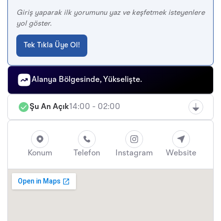
Giriş yaparak ilk yorumunu yaz ve keşfetmek isteyenlere
yol göster.
Tek Tıkla Üye Ol!
Alanya Bölgesinde, Yükselişte.
Şu An Açık
14:00 - 02:00
Konum
Telefon
Instagram
Website